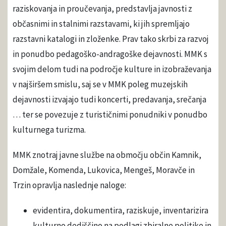
raziskovanja in proučevanja, predstavlja javnosti z
občasnimi in stalnimi razstavami, ki jih spremljajo
razstavni katalogi in zloženke. Prav tako skrbi za razvoj
in ponudbo pedagoško-andragoške dejavnosti. MMK s
svojim delom tudi na področje kulture in izobraževanja
v najširšem smislu, saj se v MMK poleg muzejskih
dejavnosti izvajajo tudi koncerti, predavanja, srečanja
… ter se povezuje z turističnimi ponudniki v ponudbo
kulturnega turizma.
MMK znotraj javne službe na območju občin Kamnik,
Domžale, Komenda, Lukovica, Mengeš, Moravče in
Trzin opravlja naslednje naloge:
evidentira, dokumentira, raziskuje, inventarizira
kulturno dediščino na podlagi zbiralne politike in