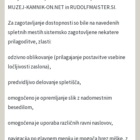
MUZEJ-KAMNIK-ON.NET in RUDOLFMAISTER.SI.
Za zagotavljanje dostopnosti so bile na navedenih
spletnih mestih sistemsko zagotovljene nekatere
prilagoditve, zlasti:
odzivno oblikovanje (prilagajanje postavitve vsebine
ločljivosti zaslona),
predvidljivo delovanje spletišča,
omogočeno je opremljanje slik z nadomestnim
besedilom,
omogočena je uporaba različnih ravni naslovov,
navigacija po glavnem meniju je mogoča brez miške, z