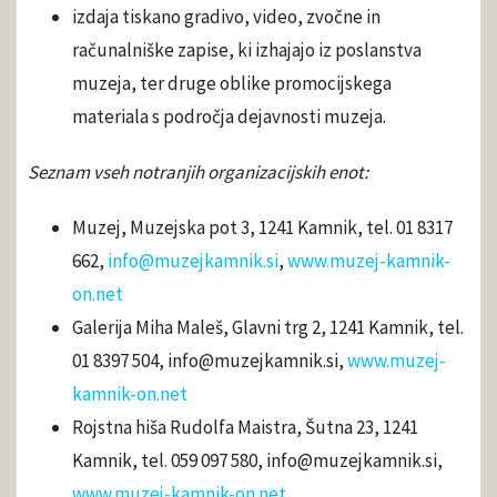
izdaja tiskano gradivo, video, zvočne in
računalniške zapise, ki izhajajo iz poslanstva
muzeja, ter druge oblike promocijskega
materiala s področja dejavnosti muzeja.
Seznam vseh notranjih organizacijskih enot:
Muzej, Muzejska pot 3, 1241 Kamnik, tel. 01 8317
662,
info@muzejkamnik.si
,
www.muzej-kamnik-
on.net
Galerija Miha Maleš, Glavni trg 2, 1241 Kamnik, tel.
01 8397 504, info@muzejkamnik.si,
www.muzej-
kamnik-on.net
Rojstna hiša Rudolfa Maistra, Šutna 23, 1241
Kamnik, tel. 059 097 580, info@muzejkamnik.si,
www.muzej-kamnik-on.net