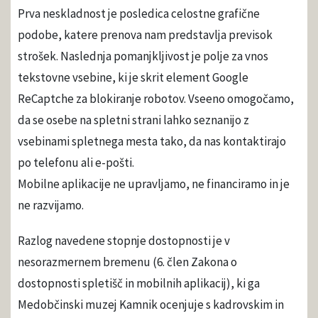
Prva neskladnost je posledica celostne grafične
podobe, katere prenova nam predstavlja previsok
strošek. Naslednja pomanjkljivost je polje za vnos
tekstovne vsebine, ki je skrit element Google
ReCaptche za blokiranje robotov. Vseeno omogočamo,
da se osebe na spletni strani lahko seznanijo z
vsebinami spletnega mesta tako, da nas kontaktirajo
po telefonu ali e-pošti.
Mobilne aplikacije ne upravljamo, ne financiramo in je
ne razvijamo.
Razlog navedene stopnje dostopnosti je v
nesorazmernem bremenu (6. člen Zakona o
dostopnosti spletišč in mobilnih aplikacij), ki ga
Medobčinski muzej Kamnik ocenjuje s kadrovskim in