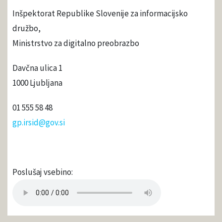
Inšpektorat Republike Slovenije za informacijsko
družbo,
Ministrstvo za digitalno preobrazbo
Davčna ulica 1
1000 Ljubljana
01 555 58 48
gp.irsid@gov.si
Poslušaj vsebino: