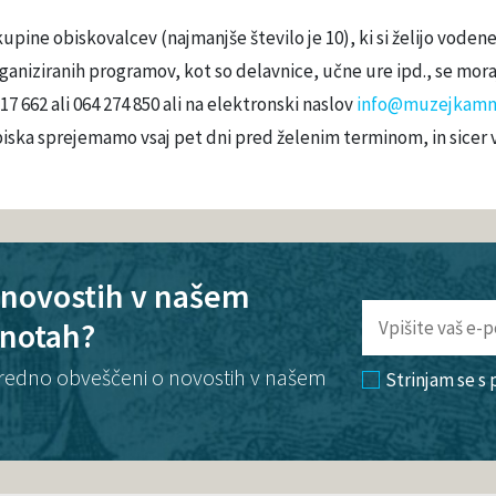
upine obiskovalcev (najmanjše število je 10), ki si želijo voden
ganiziranih programov, kot so delavnice, učne ure ipd., se mo
17 662 ali 064 274 850 ali na elektronski naslov
info@muzejkamni
iska sprejemamo vsaj pet dni pred želenim terminom, in sicer vs
o novostih v našem
enotah?
te redno obveščeni o novostih v našem
Strinjam se s