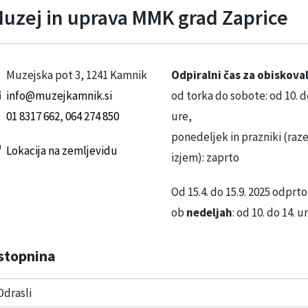
uzej in uprava MMK grad Zaprice
Muzejska pot 3, 1241 Kamnik
Odpiralni čas za obiskova
info@muzejkamnik.si
od torka do sobote: od 10. d
01 8317 662
,
064 274 850
ure,
ponedeljek in prazniki (raz
Lokacija na zemljevidu
izjem): zaprto
Od 15.4. do 15.9. 2025 odprto
ob
nedeljah
: od 10. do 14. ur
stopnina
Odrasli