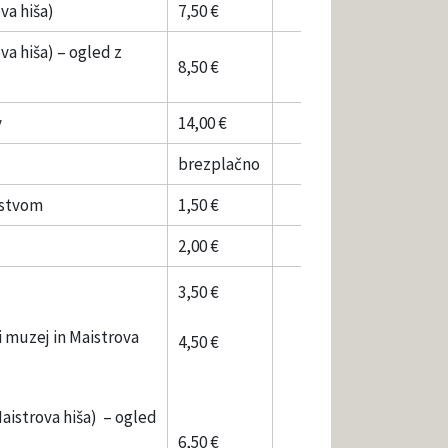
va hiša)
7,50 €
va hiša) – ogled z
8,50 €
v
14,00 €
brezplačno
dstvom
1,50 €
2,00 €
3,50 €
i muzej in Maistrova
4,50 €
Maistrova hiša) – ogled
6,50 €