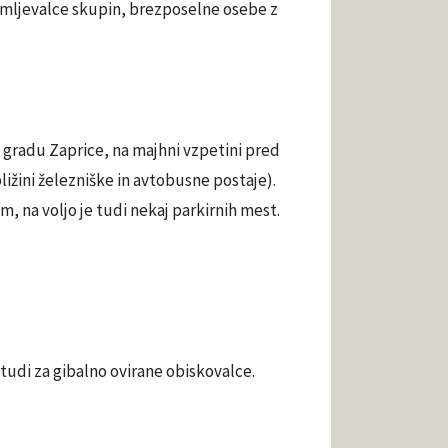
emljevalce skupin, brezposelne osebe z
gradu Zaprice, na majhni vzpetini pred
ižini železniške in avtobusne postaje).
 na voljo je tudi nekaj parkirnih mest.
 tudi za gibalno ovirane obiskovalce.