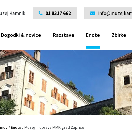
uzej Kamnik
01 8317 662
info@muzejkamn
Dogodki & novice
Razstave
Enote
Zbirke
omov
/
Enote
/
Muzej in uprava MMK grad Zaprice