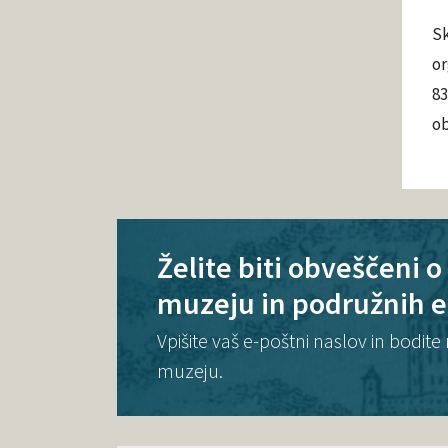
Sk
or
83
ob
Želite biti obveščeni 
muzeju in podružnih 
Vpišite vaš e-poštni naslov in bodi
muzeju.