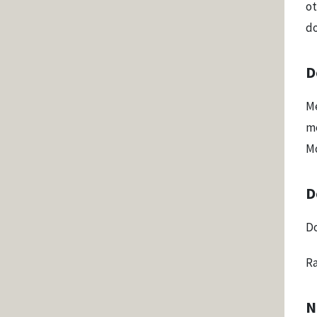
ot
do
D
Me
me
Mo
D
D
Ra
N