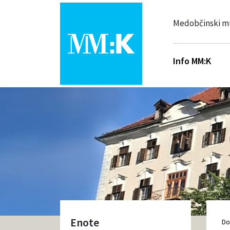
Medobčinski m
Info MM:K
Enote
D