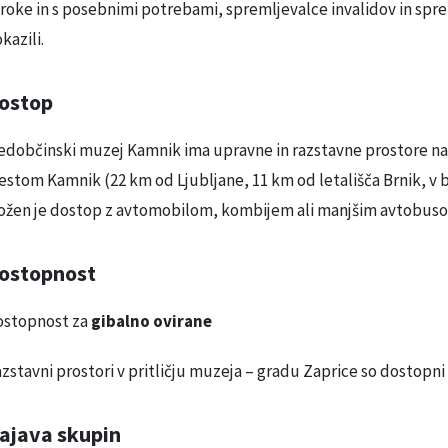
roke in s posebnimi potrebami, spremljevalce invalidov in spr
kazili.
ostop
dobčinski muzej Kamnik ima upravne in razstavne prostore na 
stom Kamnik (22 km od Ljubljane, 11 km od letališča Brnik, v bl
žen je dostop z avtomobilom, kombijem ali manjšim avtobusom,
ostopnost
ostopnost za
gibalno ovirane
zstavni prostori v pritličju muzeja – gradu Zaprice so dostopni
ajava skupin