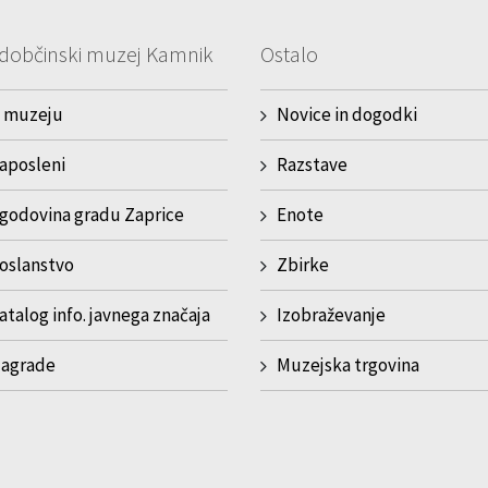
dobčinski muzej Kamnik
Ostalo
 muzeju
Novice in dogodki
aposleni
Razstave
godovina gradu Zaprice
Enote
oslanstvo
Zbirke
atalog info. javnega značaja
Izobraževanje
agrade
Muzejska trgovina