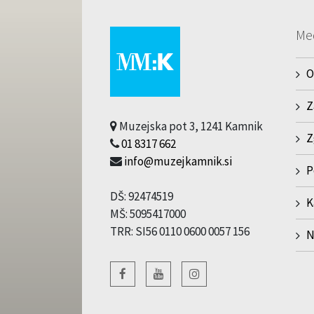
Me
O
Z
Muzejska pot 3, 1241 Kamnik
Z
01 8317 662
info@muzejkamnik.si
P
DŠ: 92474519
K
MŠ: 5095417000
TRR: SI56 0110 0600 0057 156
N