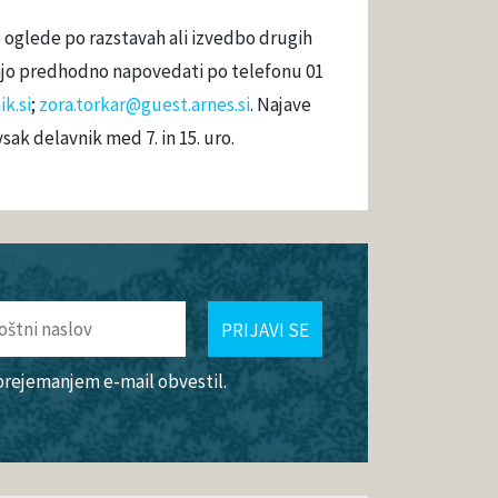
e oglede po razstavah ali izvedbo drugih
rajo predhodno napovedati po telefonu 01
k.si
;
zora.torkar@guest.arnes.si
. Najave
ak delavnik med 7. in 15. uro.
PRIJAVI SE
 prejemanjem e-mail obvestil.