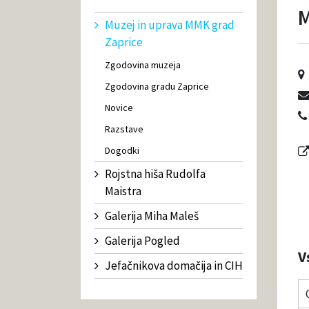
M
Muzej in uprava MMK grad
Zaprice
Zgodovina muzeja
Zgodovina gradu Zaprice
Novice
Razstave
Dogodki
Rojstna hiša Rudolfa
Maistra
Galerija Miha Maleš
Galerija Pogled
V
Jefačnikova domačija in CIH