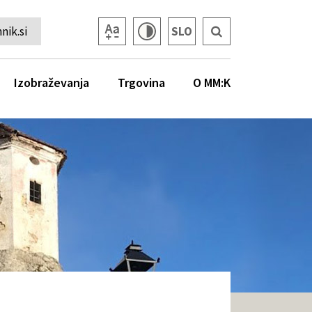
ik.si
SLO
Izobraževanja
Trgovina
O MM:K