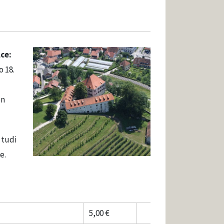
lce:
o 18.
en
 tudi
e.
5,00 €