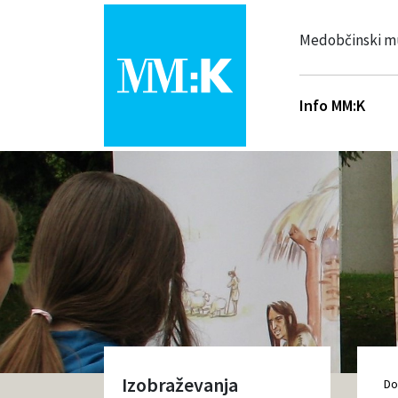
Medobčinski m
Info MM:K
Izobraževanja
D