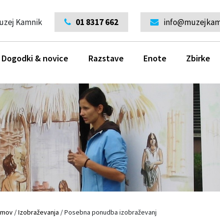
uzej Kamnik
01 8317 662
info@muzejkamn
Dogodki & novice
Razstave
Enote
Zbirke
omov
/
Izobraževanja
/
Posebna ponudba izobraževanj