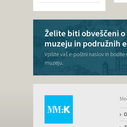
Želite biti obveščeni 
muzeju in podružnih 
Vpišite vaš e-poštni naslov in bodi
muzeju.
Me
O