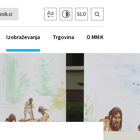
ik.si
SLO
Izobraževanja
Trgovina
O MM:K