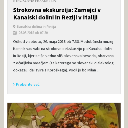
STROKOVNA EKSKURZIJA
Strokovna ekskurzija: Zamejci v
Kanalski dolini in Reziji v Italiji
Kanalska dolina in Rezija
26.05.2018 ob 07:30
Odhod v soboto, 26. maja 2018 ob 7.30. Medobčinski muzej
Kamnik vas vabi na strokovno ekskurzijo po Kanalski dolini
in Reziji, kjer se še vedno sliši slovenska beseda, obarvana
z očarljivim narečjem (za katerega so slovenski dialektologi
dokazali, da izvira s Koroškega). Vodil jo bo Milan ...
Preberite več