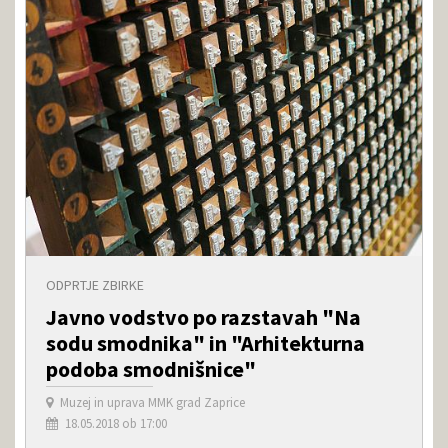
ODPRTJE ZBIRKE
Javno vodstvo po razstavah "Na
sodu smodnika" in "Arhitekturna
podoba smodnišnice"
Muzej in uprava MMK grad Zaprice
18.05.2018 ob 17:00