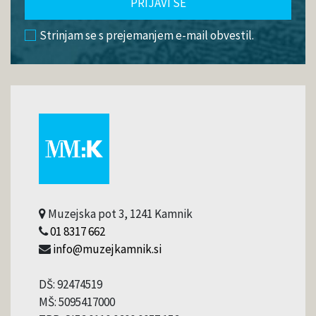
PRIJAVI SE
Strinjam se s prejemanjem e-mail obvestil.
Muzejska pot 3, 1241 Kamnik
01 8317 662
info@muzejkamnik.si
DŠ: 92474519
MŠ: 5095417000