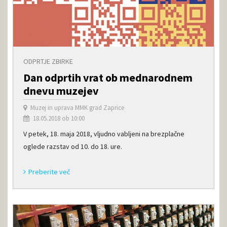
ODPRTJE ZBIRKE
Dan odprtih vrat ob mednarodnem
dnevu muzejev
Muzej in uprava MMK grad Zaprice
18.05.2018 ob 10:00
V petek, 18. maja 2018, vljudno vabljeni na brezplačne
oglede razstav od 10. do 18. ure.
Preberite več