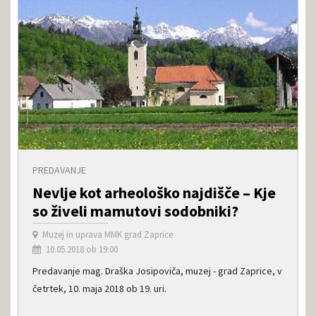
PREDAVANJE
Nevlje kot arheološko najdišče – Kje
so živeli mamutovi sodobniki?
Muzej in uprava MMK grad Zaprice
10.05.2018 ob 19:00
Predavanje mag. Draška Josipoviča, muzej - grad Zaprice, v
četrtek, 10. maja 2018 ob 19. uri.