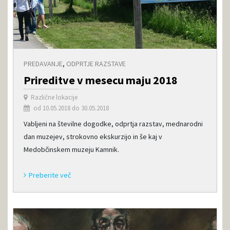
PREDAVANJE
,
ODPRTJE RAZSTAVE
Prireditve v mesecu maju 2018
Različne lokacije
od 10.05.2018 do 30.05.2018
Vabljeni na številne dogodke, odprtja razstav, mednarodni
dan muzejev, strokovno ekskurzijo in še kaj v
Medobčinskem muzeju Kamnik.
Preberite več