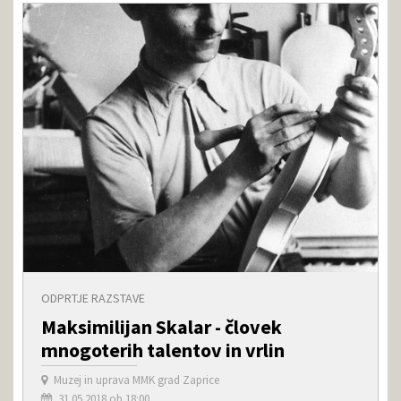
ODPRTJE RAZSTAVE
Maksimilijan Skalar - človek
mnogoterih talentov in vrlin
Muzej in uprava MMK grad Zaprice
31.05.2018 ob 18:00