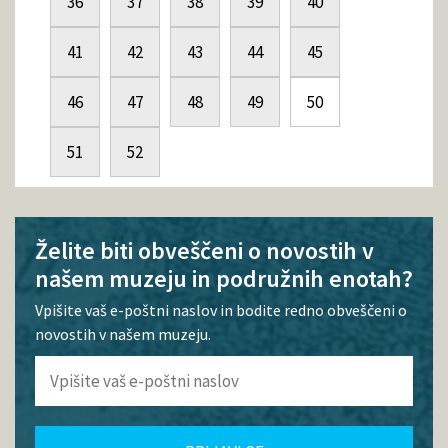
36
37
38
39
40
41
42
43
44
45
46
47
48
49
50
51
52
Želite biti obveščeni o novostih v
našem muzeju in podružnih enotah?
Vpišite vaš e-poštni naslov in bodite redno obveščeni o
novostih v našem muzeju.