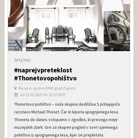
SPLETNO
#naprejvpreteklost
#Thonetovopohištvo
Muzej in uprava MMK grad Zaprice
od 15.10.2025 do 25.10.2025
Thonetovo pohištvo – naša skupna dediščina S prihajajočo
razstavo Michael Thonet. Čar in lepota upognjenega lesa
Thoneta do danes vstopamo v zgodbo, ki presega meje
muzejskih zbirk. Gre za skupen pogled v svet izjemnega
pohištva iz upognjenega lesa, kjer se prepletata