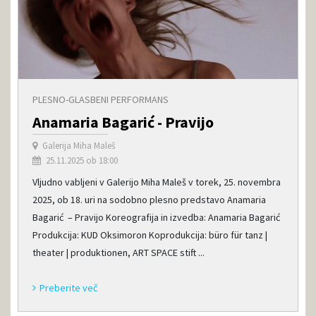
PLESNO-GLASBENI PERFORMANS
Anamaria Bagarić - Pravijo
Galerija Miha Maleš
25.11.2025 ob 18:00
Vljudno vabljeni v Galerijo Miha Maleš v torek, 25. novembra
2025, ob 18. uri na sodobno plesno predstavo Anamaria
Bagarić – Pravijo Koreografija in izvedba: Anamaria Bagarić
Produkcija: KUD Oksimoron Koprodukcija: büro für tanz |
theater | produktionen, ART SPACE stift ...
Preberite več