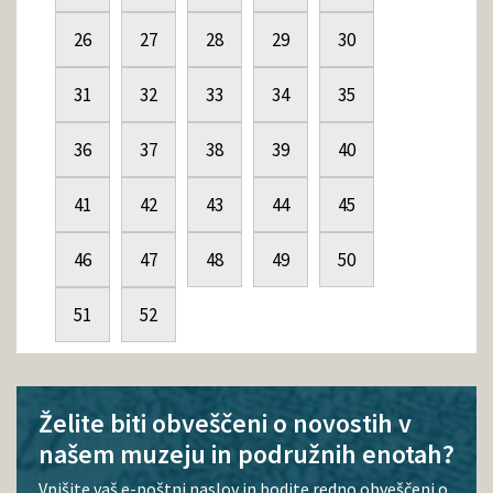
26
27
28
29
30
31
32
33
34
35
36
37
38
39
40
41
42
43
44
45
46
47
48
49
50
51
52
Želite biti obveščeni o novostih v
našem muzeju in podružnih enotah?
Vpišite vaš e-poštni naslov in bodite redno obveščeni o