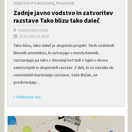
VODSTVO PO RAZSTAVI
,
POGOVOR
Zadnje javno vodstvo in zatvoritev
razstave Tako blizu tako daleč
Galerija Miha Maleš
23.10.2025 ob 18:00
Tako blizu, tako daleč je skupinski projekt štirih sodobnih
likovnih umetnikov, ki ustvarjajo v mestu Kamnik,
razstavljajo pa tako v Sloveniji kot tudi v tujini v okviru
samostojnih in skupinskih razstav. Z deli, ki so nastala ob
razmislekih kustosinje razstave, Saše Bučan, se
predstavljajo ...
Preberite več