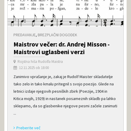
PREDAVANJE
,
BREZPLAČNI DOGODEK
Maistrov večer: dr. Andrej Misson -
Maistrovi uglasbeni verzi
Rojstna hiša Rudolfa Maistra
12.11.2025 ob 18:00
Zanimivo vprašanje je, zakaj je Rudolf Maister skladatelje
tako zelo in tako kmalu pritegnil s svojo poezijo. Glede na
letnici izdaje njegovih pesniških zbirk (Poezije, 1904 in
Kitica mojih, 1929) in nastanek posameznih skladb pa lahko
sklepamo, da so glasbenike njegove pesmi začele zanimati
...
Preberite več