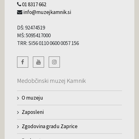
01 8317 662
info@muzejkamnik.si
DŠ: 92474519
MŠ: 5095417000
TRR: SI56 0110 0600 0057 156
Medobčinski muzej Kamnik
O muzeju
Zaposleni
Zgodovina gradu Zaprice