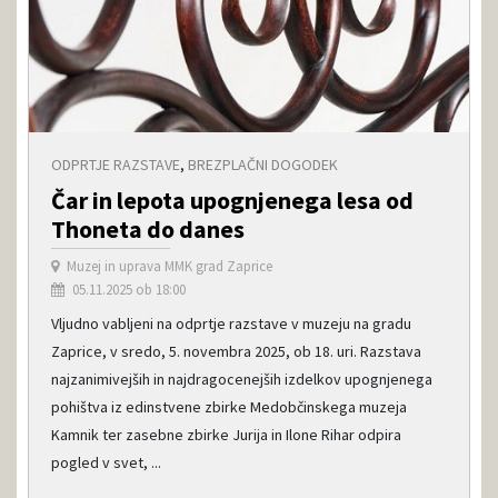
ODPRTJE RAZSTAVE
,
BREZPLAČNI DOGODEK
Čar in lepota upognjenega lesa od
Thoneta do danes
Muzej in uprava MMK grad Zaprice
05.11.2025 ob 18:00
Vljudno vabljeni na odprtje razstave v muzeju na gradu
Zaprice, v sredo, 5. novembra 2025, ob 18. uri. Razstava
najzanimivejših in najdragocenejših izdelkov upognjenega
pohištva iz edinstvene zbirke Medobčinskega muzeja
Kamnik ter zasebne zbirke Jurija in Ilone Rihar odpira
pogled v svet, ...