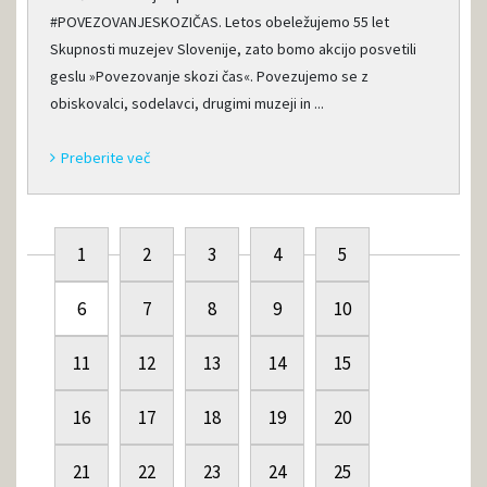
#POVEZOVANJESKOZIČAS. Letos obeležujemo 55 let
Skupnosti muzejev Slovenije, zato bomo akcijo posvetili
geslu »Povezovanje skozi čas«. Povezujemo se z
obiskovalci, sodelavci, drugimi muzeji in ...
Preberite več
1
2
3
4
5
6
7
8
9
10
11
12
13
14
15
16
17
18
19
20
21
22
23
24
25