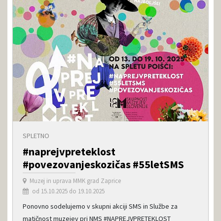
SPLETNO
#naprejvpreteklost
#povezovanjeskozičas #55letSMS
Muzej in uprava MMK grad Zaprice
od 15.10.2025 do 19.10.2025
Ponovno sodelujemo v skupni akciji SMS in Službe za
matičnost muzejev pri NMS #NAPREJVPRETEKLOST