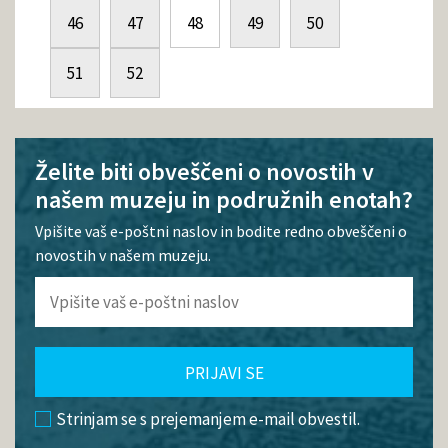
46
47
48
49
50
51
52
Želite biti obveščeni o novostih v
našem muzeju in podružnih enotah?
Vpišite vaš e-poštni naslov in bodite redno obveščeni o
novostih v našem muzeju.
PRIJAVI SE
Strinjam se s prejemanjem e-mail obvestil.