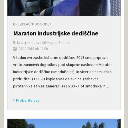
BREZPLAČNI DOGODEK
Maraton industrijske dediščine
Muzej in uprava MMK grad Zaprice
03.10.2018 ob 11:00
V tednu evropske kulturne dediščine 2018 smo pripravili
vrsto zanimivih dogodkov pod skupnim naslovom Maraton
industrijske dediščine (smodnišnica). In sicer se nam lahko
pridružite: 11.00 – Eksplozivna delavnica (zabavna
pirotehnika za vse generacije) 16.00 – Pot smodnika in ...
Preberite več