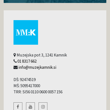
Muzejska pot 3, 1241 Kamnik
01 8317 662
info@muzejkamnik.si
DŠ: 92474519
MŠ: 5095417000
TRR: SI56 0110 0600 0057 156