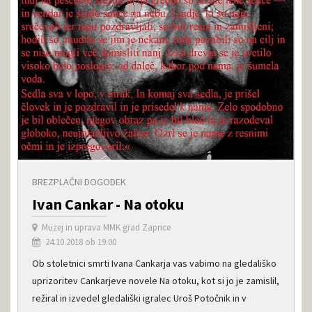
BREZPLAČNI DOGODEK
Ivan Cankar - Na otoku
Muzej in uprava MMK grad Zaprice
24.10.2018 ob 19:00
Ob stoletnici smrti Ivana Cankarja vas vabimo na gledališko
uprizoritev Cankarjeve novele Na otoku, kot si jo je zamislil,
režiral in izvedel gledališki igralec Uroš Potočnik in v