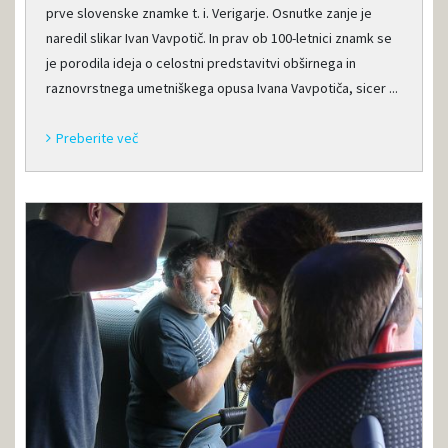
prve slovenske znamke t. i. Verigarje. Osnutke zanje je
naredil slikar Ivan Vavpotič. In prav ob 100-letnici znamk se
je porodila ideja o celostni predstavitvi obširnega in
raznovrstnega umetniškega opusa Ivana Vavpotiča, sicer ...
Preberite več