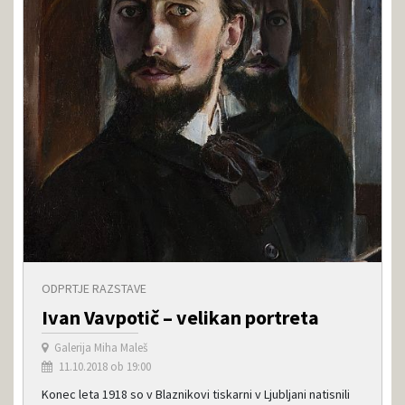
ODPRTJE RAZSTAVE
Ivan Vavpotič – velikan portreta
Galerija Miha Maleš
11.10.2018 ob 19:00
Konec leta 1918 so v Blaznikovi tiskarni v Ljubljani natisnili