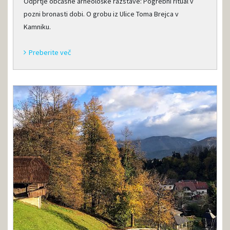
Odprtje občasne arheološke razstave: Pogrebni ritual v
pozni bronasti dobi. O grobu iz Ulice Toma Brejca v
Kamniku.
Preberite več