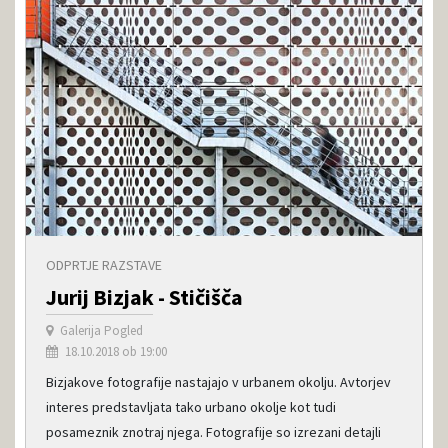
ODPRTJE RAZSTAVE
Jurij Bizjak - Stičišča
Galerija Pogled
18.10.2018 ob 19:00
Bizjakove fotografije nastajajo v urbanem okolju. Avtorjev
interes predstavljata tako urbano okolje kot tudi
posameznik znotraj njega. Fotografije so izrezani detajli