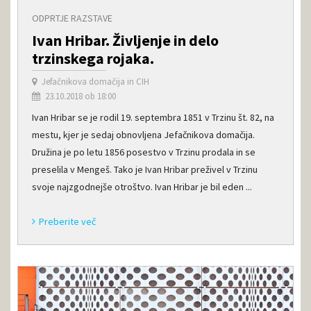
ODPRTJE RAZSTAVE
Ivan Hribar. Življenje in delo
trzinskega rojaka.
Jefačnikova domačija in CIH
23.10.2018 ob 18:00
Ivan Hribar se je rodil 19. septembra 1851 v Trzinu št. 82, na
mestu, kjer je sedaj obnovljena Jefačnikova domačija.
Družina je po letu 1856 posestvo v Trzinu prodala in se
preselila v Mengeš. Tako je Ivan Hribar preživel v Trzinu
svoje najzgodnejše otroštvo. Ivan Hribar je bil eden ...
Preberite več