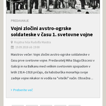
PREDAVANJE
Vojni zločini avstro-ogrske
soldateske v času 1. svetovne vojne
Rojstna hiša Rudolfa Maistra
19.09.2018 ob 19:00
Maistrov večer: Vojni zločini avstro-ogrske soldateske v
času prve svetovne vojne. Predavatelj Miha Sluga Ekscesi v
Galiciji in na Balkanu med velikim svetovnim spopadom v
letih 1914–1918 pričajo, da habsburška monarhija svoje
zadnje vojne nikakor ni vodila na "viteški" način. Obsežna ...
Preberite več