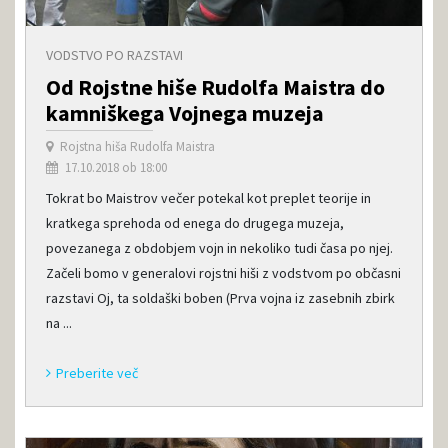
VODSTVO PO RAZSTAVI
Od Rojstne hiše Rudolfa Maistra do
kamniškega Vojnega muzeja
Rojstna hiša Rudolfa Maistra
17.10.2018 ob 18:00
Tokrat bo Maistrov večer potekal kot preplet teorije in
kratkega sprehoda od enega do drugega muzeja,
povezanega z obdobjem vojn in nekoliko tudi časa po njej.
Začeli bomo v generalovi rojstni hiši z vodstvom po občasni
razstavi Oj, ta soldaški boben (Prva vojna iz zasebnih zbirk
na ...
Preberite več