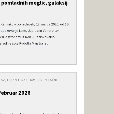
 pomladnih meglic, galaksij
e
v Kamniku v ponedeljek, 23. marca 2026, od 19.
opazovanje Lune, Jupitra in Venere ter
ksij Astronomi iz RAK – Raziskovalno
rednje šole Rudolfa Maistra iz ...
AVI
,
ODPRTJE RAZSTAVE
,
BREZPLAČNI
februar 2026