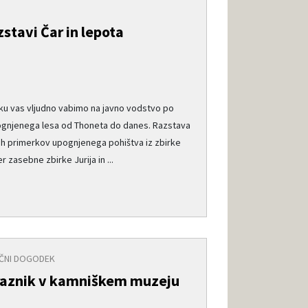
stavi Čar in lepota
e
u vas vljudno vabimo na javno vodstvo po
pognjenega lesa od Thoneta do danes. Razstava
ših primerkov upognjenega pohištva iz zbirke
zasebne zbirke Jurija in ...
ČNI DOGODEK
praznik v kamniškem muzeju