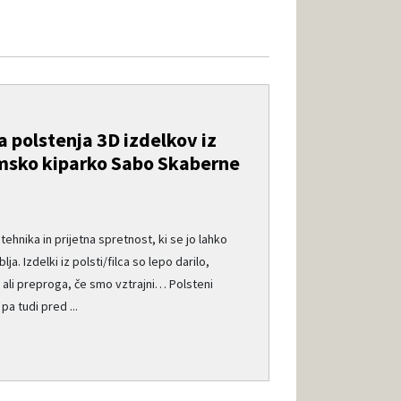
 polstenja 3D izdelkov iz
msko kiparko Sabo Skaberne
tehnika in prijetna spretnost, ki se jo lahko
ja. Izdelki iz polsti/filca so lepo darilo,
l ali preproga, če smo vztrajni… Polsteni
a tudi pred ...