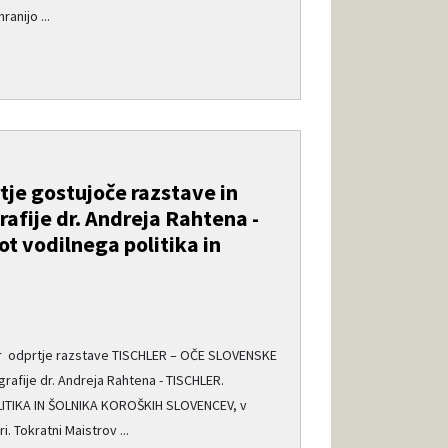
anijo ...
tje gostujoče razstave in
afije dr. Andreja Rahtena -
pot vodilnega politika in
čer odprtje razstave TISCHLER – OČE SLOVENSKE
afije dr. Andreja Rahtena - TISCHLER.
ITIKA IN ŠOLNIKA KOROŠKIH SLOVENCEV, v
i. Tokratni Maistrov ...