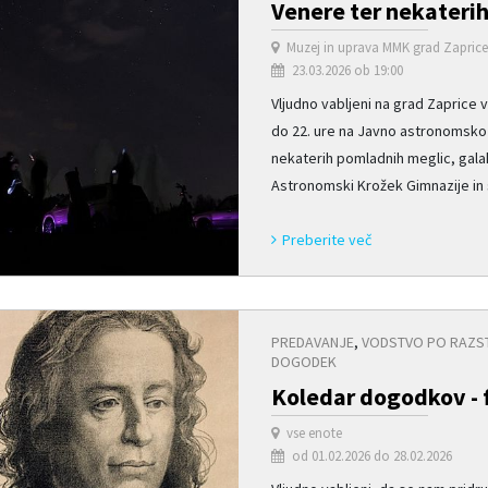
Venere ter nekaterih
Muzej in uprava MMK grad Zapric
23.03.2026 ob 19:00
Vljudno vabljeni na grad Zaprice 
do 22. ure na Javno astronomsko 
nekaterih pomladnih meglic, gala
Astronomski Krožek Gimnazije in s
Preberite več
PREDAVANJE
,
VODSTVO PO RAZST
DOGODEK
Koledar dogodkov - 
vse enote
od 01.02.2026 do 28.02.2026