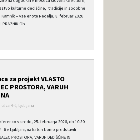
ružite na dogodkih v mesecu slovenske kulture,
stvo kulturne dediščine, tradicije in sodobne
j Kamnik – vse enote Nedelja, 8. februar 2026
I PRAZNIK Ob ...
ca za projekt VLASTO
LEC PROSTORA, VARUH
INA
ulica 4–6, Ljubljana
nferenco v sredo, 25. februarja 2026, ob 10.30
i 4–6 v Ljubljani, na kateri bomo predstavili
JALEC PROSTORA, VARUH DEDIŠČINE IN