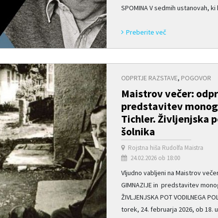
SPOMINA V sedmih ustanovah, ki hr
Preberite več
ODPRTJE RAZSTAVE
,
POGOVOR
Maistrov večer: odpr
predstavitev monogr
Tichler. Življenjska 
šolnika
Rojstna hiša Rudolfa Maistra
24.02.2026 ob 18:00
Vljudno vabljeni na Maistrov ve
GIMNAZIJE in predstavitev monogr
ŽIVLJENJSKA POT VODILNEGA POL
torek, 24. februarja 2026, ob 18. ur