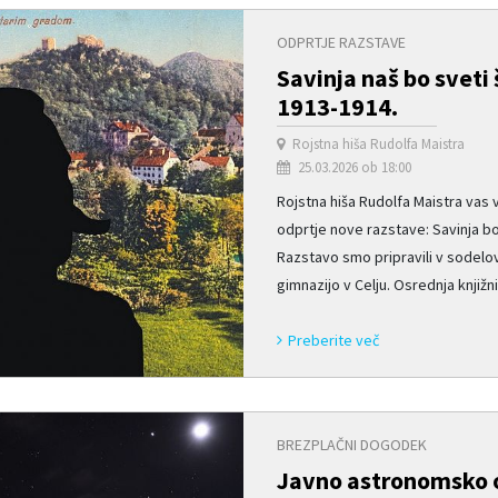
ODPRTJE RAZSTAVE
Savinja naš bo sveti 
1913-1914.
Rojstna hiša Rudolfa Maistra
25.03.2026 ob 18:00
Rojstna hiša Rudolfa Maistra vas v
odprtje nove razstave: Savinja b
Razstavo smo pripravili v sodelo
gimnazijo v Celju. Osrednja knjižnic
Preberite več
BREZPLAČNI DOGODEK
Javno astronomsko o