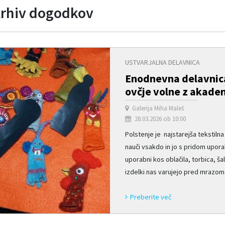
rhiv dogodkov
USTVARJALNA DELAVNICA
Enodnevna delavnica
ovčje volne z akade
Galerija Miha Maleš
28.03.2026 ob 10:00
Polstenje je najstarejša tekstilna 
nauči vsakdo in jo s pridom uporabl
uporabni kos oblačila, torbica, ša
izdelki nas varujejo pred mrazom p
Preberite več