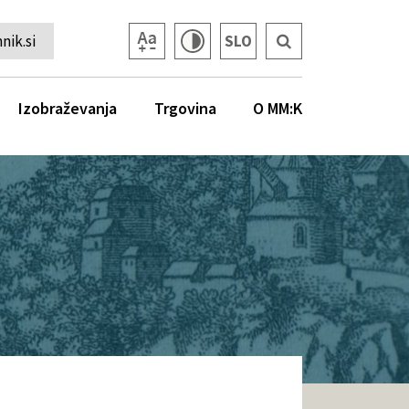
ik.si
SLO
Izobraževanja
Trgovina
O MM:K