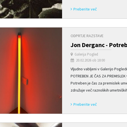
Preberite več
ODPRTJE RAZSTAVE
Jon Derganc - Potreb
Galerija Pogled
20.02.2026 ob 18:00
Vljudno vabljeni v Galerijo Pogl
POTREBEN JE ČAS ZA PREMISLEK v p
Potreben je čas za premislek um
združuje več raznolikih umetniških
Preberite več