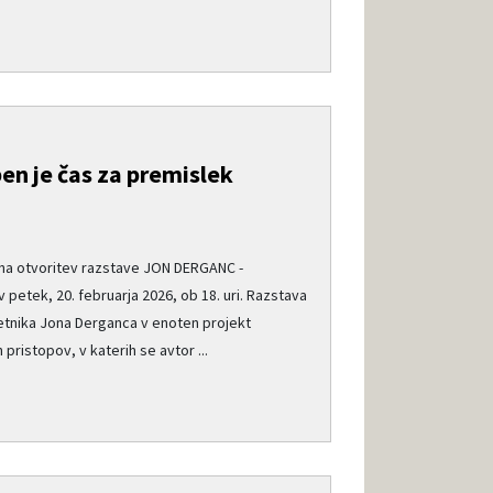
en je čas za premislek
edna otvoritev razstave JON DERGANC -
etek, 20. februarja 2026, ob 18. uri. Razstava
etnika Jona Derganca v enoten projekt
 pristopov, v katerih se avtor ...