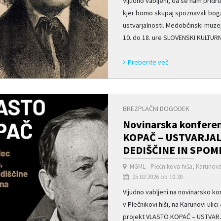
Vljudno vabljeni, da se nam prid
kjer bomo skupaj spoznavali boga
ustvarjalnosti. Medobčinski muze
10. do 18. ure SLOVENSKI KULTURN
Preberite več
BREZPLAČNI DOGODEK
Novinarska konferen
KOPAČ – USTVARJA
DEDIŠČINE IN SPOM
MGML - Plečnikova hiša, Karunova 
25.02.2026 ob 10:30
Vljudno vabljeni na novinarsko ko
v Plečnikovi hiši, na Karunovi ulic
projekt VLASTO KOPAČ – USTVAR