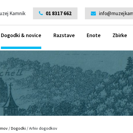
uzej Kamnik
01 8317 662
info@muzejkamn
Dogodki & novice
Razstave
Enote
Zbirke
omov
/
Dogodki
/
Arhiv dogodkov