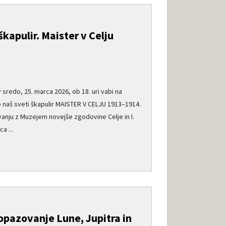
škapulir. Maister v Celju
 sredo, 25. marca 2026, ob 18. uri vabi na
o naš sveti škapulir MAISTER V CELJU 1913–1914.
vanju z Muzejem novejše zgodovine Celje in I.
a ...
pazovanje Lune, Jupitra in