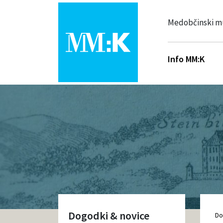
Medobčinski m
Info MM:K
Dogodki & novice
D