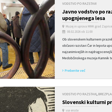
VODSTVO PO RAZSTAVI
Javno vodstvo po raz
upognjenega lesa
Muzej in uprava MMK grad Zapric
08.02.2026 ob 11:00
Ob slovenskem kulturnem praznik
občasni razstavi Čar in lepota u
najzanimivejših in najdragocenej
Medobčinskega muzeja Kamnik ter 
Preberite več
VODSTVO PO RAZSTAVI
,
BREZPLA
Slovenski kulturni 
vse enote