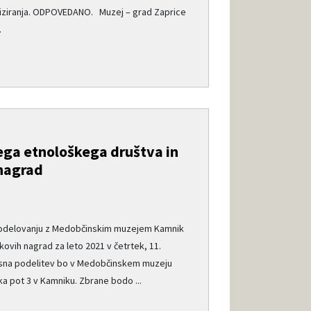
iziranja. ODPOVEDANO. Muzej – grad Zaprice
.
ga etnološkega društva in
nagrad
e
sodelovanju z Medobčinskim muzejem Kamnik
ovih nagrad za leto 2021 v četrtek, 11.
esna podelitev bo v Medobčinskem muzeju
a pot 3 v Kamniku. Zbrane bodo ...