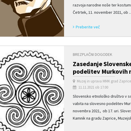
razvoja narodne noše ter kostum
Četrtek, 11. november 2021, ob ..
Preberite več
BREZPLAČNI DOGODEK
Zasedanje Slovenske
podelitev Murkovih 
Muzej in uprava MMK grad Zapric
11.11.2021 ob 17:00
Slovensko etnološko društvo v 
vabita na slovesno podelitev Murk
novembra 2021, ob 17. uri. Slov
Kamnik na gradu Zaprice, Muzejsk