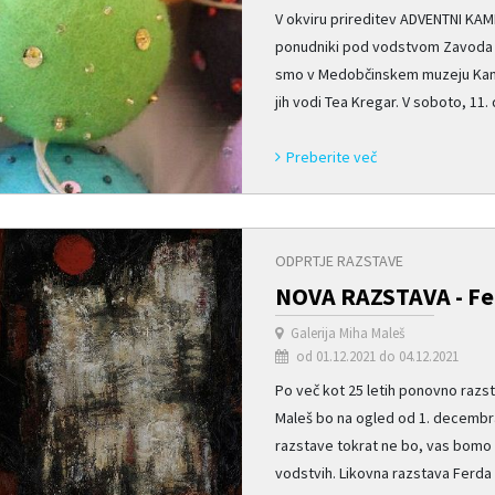
V okviru prireditev ADVENTNI KAMN
ponudniki pod vodstvom Zavoda z
smo v Medobčinskem muzeju Kamnik
jih vodi Tea Kregar. V soboto, 11.
Preberite več
ODPRTJE RAZSTAVE
NOVA RAZSTAVA - Fer
Galerija Miha Maleš
od 01.12.2021 do 04.12.2021
Po več kot 25 letih ponovno razst
Maleš bo na ogled od 1. decembra
razstave tokrat ne bo, vas bomo p
vodstvih. Likovna razstava Ferda 