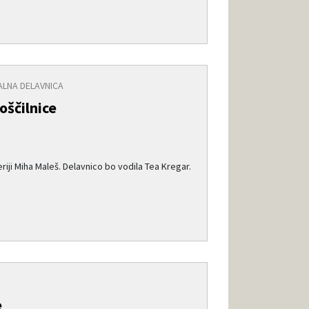
ALNA DELAVNICA
oščilnice
eriji Miha Maleš. Delavnico bo vodila Tea Kregar.
e