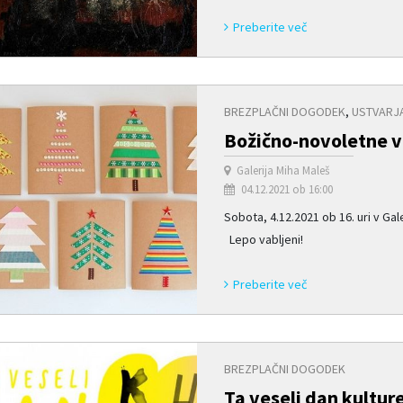
Preberite več
BREZPLAČNI DOGODEK
,
USTVARJ
Božično-novoletne v
Galerija Miha Maleš
04.12.2021 ob 16:00
Sobota, 4.12.2021 ob 16. uri v Gal
Lepo vabljeni!
Preberite več
BREZPLAČNI DOGODEK
Ta veseli dan kultur