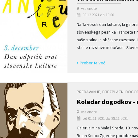
vse enote
03.12.2021 ob 10:00
Na Ta veseli dan kulture, ki ga p
slovenskega pesnika Franceta Pr
naše stalne in občasne razstave:
stalne razstave in občasni: Slovens
Preberite več
PREDAVANJE
,
BREZPLAČNI DOGO
Koledar dogodkov -
vse enote
od 01.11.2021 do 28.11.2021
Galerija Miha Maleš Sreda, 10. nov
Bojan Knific: Zgledne podobe naš