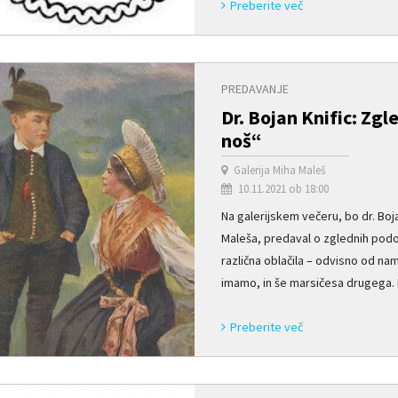
Preberite več
PREDAVANJE
Dr. Bojan Knific: Zg
noš“
Galerija Miha Maleš
10.11.2021 ob 18:00
Na galerijskem večeru, bo dr. Boj
Maleša, predaval o zglednih podo
različna oblačila – odvisno od na
imamo, in še marsičesa drugega. Ne
Preberite več