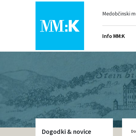
Medobčinski m
Info MM:K
Dogodki & novice
D