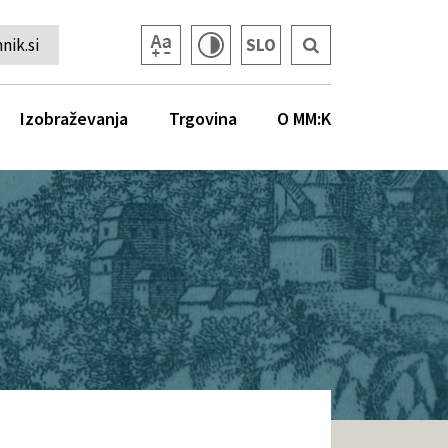
ik.si
SLO
Izobraževanja
Trgovina
O MM:K