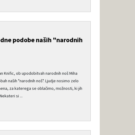
ledne podobe naših "narodnih
an Knific, ob upodobitvah narodnih noš Miha
bah naših "narodnih noš". Ljudje nosimo zelo
mena, za katerega se oblačimo, možnosti, ki jih
kateri si ...