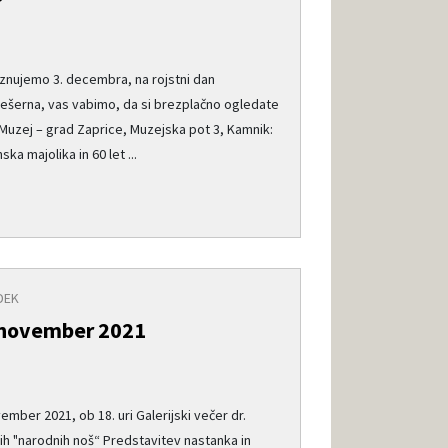
raznujemo 3. decembra, na rojstni dan
ešerna, vas vabimo, da si brezplačno ogledate
 Muzej – grad Zaprice, Muzejska pot 3, Kamnik:
ka majolika in 60 let ...
DEK
 november 2021
ember 2021, ob 18. uri Galerijski večer dr.
ih "narodnih noš“ Predstavitev nastanka in