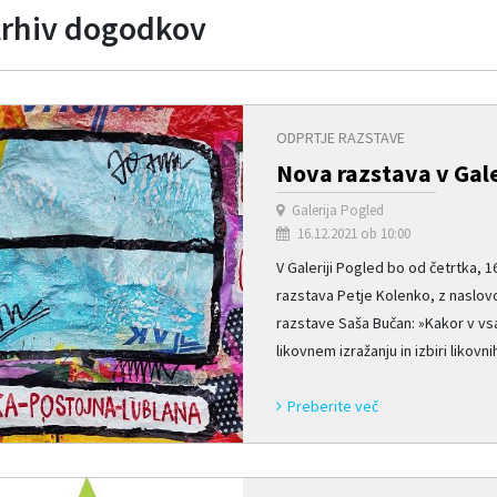
rhiv dogodkov
ODPRTJE RAZSTAVE
Nova razstava v Gale
Galerija Pogled
16.12.2021 ob 10:00
V Galeriji Pogled bo od četrtka, 
razstava Petje Kolenko, z naslovo
razstave Saša Bučan: »Kakor v vsa
likovnem izražanju in izbiri likovn
Preberite več