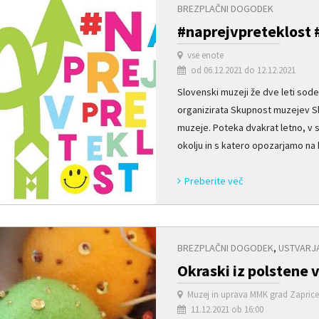
BREZPLAČNI DOGODEK
#naprejvpreteklost 
vse enote
od 06.12.2021 do 12.12.2021
Slovenski muzeji že dve leti sodel
organizirata Skupnost muzejev Sl
muzeje. Poteka dvakrat letno, v
okolju in s katero opozarjamo na b
Preberite več
BREZPLAČNI DOGODEK
,
USTVARJ
Okraski iz polstene 
Muzej in uprava MMK grad Zapric
11.12.2021 ob 16:00