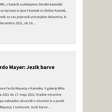
IK, v katerih sodelujemo številni kamniški
a turizem in šport Kamnik in Občine Kamnik,
 za vas pripravili ustvarjalne delavnice, ki
 decembra 2021, ob 16. ...
do Mayer: Jezik barve
ava Ferda Mayerja v Kamniku. V galeriji Miha
 2021 do 27. maja 2022. Uradne otvoritve
a naknadno obvestili o otvoritvi in o javnih
Mayerja z naslovom Jezik barve ...