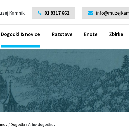
uzej Kamnik
01 8317 662
info@muzejkamn
Dogodki & novice
Razstave
Enote
Zbirke
omov
/
Dogodki
/
Arhiv dogodkov