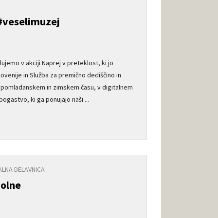
#veselimuzej
ujemo v akciji Naprej v preteklost, ki jo
ovenije in Služba za premično dediščino in
 spomladanskem in zimskem času, v digitalnem
ogastvo, ki ga ponujajo naši ...
ALNA DELAVNICA
volne
e