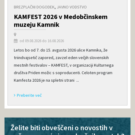
BREZPLAČNI DOGODEK
,
JAVNO VODSTVO
KAMFEST 2026 v Medobčinskem
muzeju Kamnik
od 09.08.2026 do 16.08.2026
Letos bo od 7. do 15. avgusta 2026 ulice Kamnika, že
triindvajsetič zapored, zavzel eden večjih slovenskih
mestnih festivalov – KAMFEST, v organizaciji Kulturnega
društva Priden možic s soproducenti. Celoten program
Kamfesta 2026 je na spletni strani ...
Preberite več
Želite biti obveščeni o novostih v