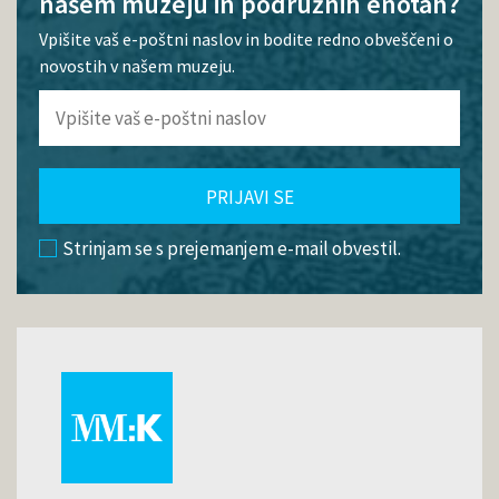
našem muzeju in podružnih enotah?
Vpišite vaš e-poštni naslov in bodite redno obveščeni o
novostih v našem muzeju.
PRIJAVI SE
Strinjam se s prejemanjem e-mail obvestil.