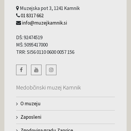
Muzejska pot 3, 1241 Kamnik
01 8317 662
info@muzejkamnik.si
DŠ: 92474519
MŠ: 5095417000
TRR: SI56 0110 0600 0057 156
Medobčinski muzej Kamnik
O muzeju
Zaposleni
Zgodovina gradu Zaprice