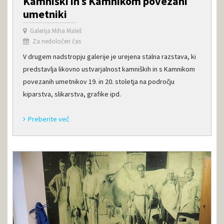
Kamniški in s Kamnikom povezani
umetniki
Galerija Miha Maleš
Za nedoločen čas
V drugem nadstropju galerije je urejena stalna razstava, ki
predstavlja likovno ustvarjalnost kamniških in s Kamnikom
povezanih umetnikov 19. in 20. stoletja na področju
kiparstva, slikarstva, grafike ipd.
Preberite več