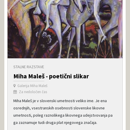
STALNE RAZSTAVE
Miha Maleš - poetični slikar
Galerija Miha Maleš
Za nedoločen čas
Miha Maleš je v slovenski umetnosti veliko ime. Je ena
osrednjih, vsestranskih osebnosti slovenske likovne
umetnosti, poleg raznolikega likovnega udejstvovanja pa
ga zaznamuje tudi druga plat njegovega značaja.