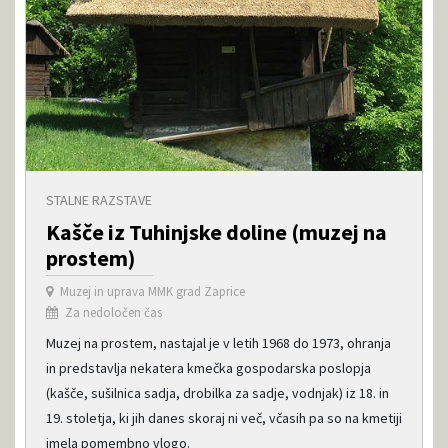
STALNE RAZSTAVE
Kašče iz Tuhinjske doline (muzej na
prostem)
Muzej in uprava MMK grad Zaprice
Za nedoločen čas
Muzej na prostem, nastajal je v letih 1968 do 1973, ohranja
in predstavlja nekatera kmečka gospodarska poslopja
(kašče, sušilnica sadja, drobilka za sadje, vodnjak) iz 18. in
19. stoletja, ki jih danes skoraj ni več, včasih pa so na kmetiji
imela pomembno vlogo.