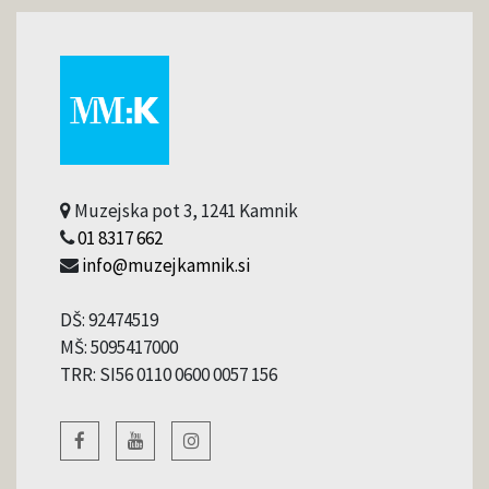
Muzejska pot 3, 1241 Kamnik
01 8317 662
info@muzejkamnik.si
DŠ: 92474519
MŠ: 5095417000
TRR: SI56 0110 0600 0057 156