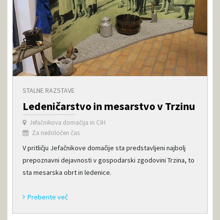
STALNE RAZSTAVE
Ledeničarstvo in mesarstvo v Trzinu
Jefačnikova domačija in CIH
Za nedoločen čas
V pritličju Jefačnikove domačije sta predstavljeni najbolj
prepoznavni dejavnosti v gospodarski zgodovini Trzina, to
sta mesarska obrt in ledenice.
Preberite več