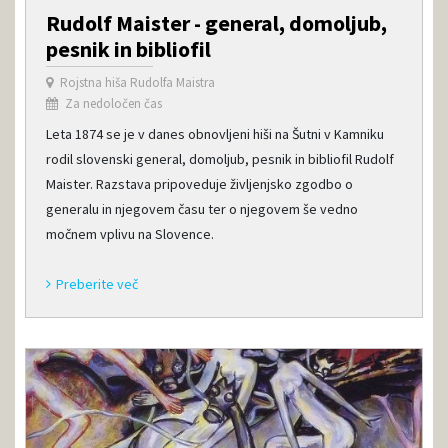
Rudolf Maister - general, domoljub,
pesnik in bibliofil
Rojstna hiša Rudolfa Maistra
Za nedoločen čas
Leta 1874 se je v danes obnovljeni hiši na Šutni v Kamniku
rodil slovenski general, domoljub, pesnik in bibliofil Rudolf
Maister. Razstava pripoveduje življenjsko zgodbo o
generalu in njegovem času ter o njegovem še vedno
močnem vplivu na Slovence.
Preberite več