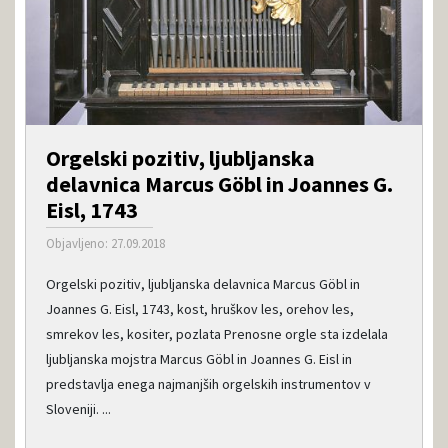
Orgelski pozitiv, ljubljanska
delavnica Marcus Göbl in Joannes G.
Eisl, 1743
Objavljeno: 27.09.2018
Orgelski pozitiv, ljubljanska delavnica Marcus Göbl in
Joannes G. Eisl, 1743, kost, hruškov les, orehov les,
smrekov les, kositer, pozlata Prenosne orgle sta izdelala
ljubljanska mojstra Marcus Göbl in Joannes G. Eisl in
predstavlja enega najmanjših orgelskih instrumentov v
Sloveniji. ...