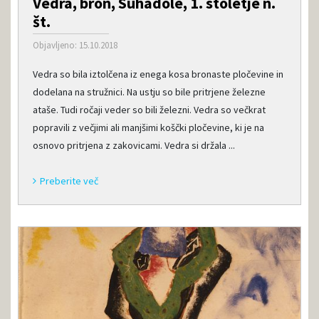
Vedra, bron, Suhadole, 1. stoletje n.
št.
Objavljeno: 15.10.2018
Vedra so bila iztolčena iz enega kosa bronaste pločevine in
dodelana na stružnici. Na ustju so bile pritrjene železne
ataše. Tudi ročaji veder so bili železni. Vedra so večkrat
popravili z večjimi ali manjšimi koščki pločevine, ki je na
osnovo pritrjena z zakovicami. Vedra si držala ...
Preberite več