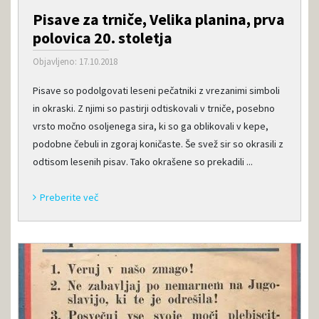
Pisave za trniče, Velika planina, prva
polovica 20. stoletja
Objavljeno: 17.10.2018
Pisave so podolgovati leseni pečatniki z vrezanimi simboli
in okraski. Z njimi so pastirji odtiskovali v trniče, posebno
vrsto močno osoljenega sira, ki so ga oblikovali v kepe,
podobne čebuli in zgoraj koničaste. Še svež sir so okrasili z
odtisom lesenih pisav. Tako okrašene so prekadili ...
Preberite več