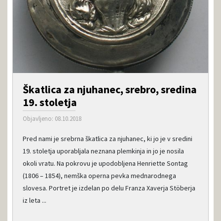
Škatlica za njuhanec, srebro, sredina
19. stoletja
Objavljeno: 08.10.2018
Pred nami je srebrna škatlica za njuhanec, ki jo je v sredini
19. stoletja uporabljala neznana plemkinja in jo je nosila
okoli vratu. Na pokrovu je upodobljena Henriette Sontag
(1806 – 1854), nemška operna pevka mednarodnega
slovesa. Portret je izdelan po delu Franza Xaverja Stöberja
iz leta ...