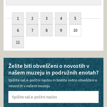
1
2
3
4
5
6
7
8
9
10
11
Želite biti obveščeni o novostih v
našem muzeju in podružnih enotah?
Vpišite vaš e-poštni naslov in bodite redno obveščeni o
novostih v našem muzeju.