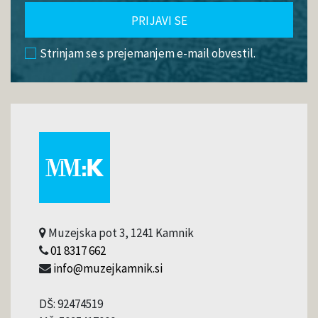
PRIJAVI SE
Strinjam se s prejemanjem e-mail obvestil.
Muzejska pot 3, 1241 Kamnik
01 8317 662
info@muzejkamnik.si
DŠ: 92474519