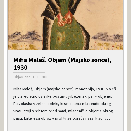
Miha Maleš, Objem (Majsko sonce),
1930
Objavljeno: 11.10.2018
Miha Maleš, Objem (majsko sonce), monotipija, 1930. Maleš
je v središčno os slike postavil ljubezenski par v objemu.
Plavolaska v zeleni obleki, ki se oklepa mladeniča okrog
vratu stoji s hrbtom pred nami, mladenič jo objema okrog
pasu, katerega obraz v profilu se obrača nazaj k soncu, ...