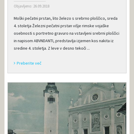
Objavljeno: 26.09.2018
Moški pečatni prstan, lito železo s srebrno ploščico, sreda
4. stoletja Železni pečatni prstan višje rimske vojaške
osebnosti s portretno gravuro na vstavljeni srebrni ploščici
in napisom ABVNDANTI, predstavlja izjemen kos nakita iz
sredine 4. stoletja. Z leve v desno tekoči ...
Preberite več