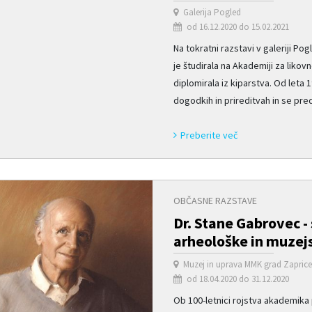
Galerija Pogled
od 16.12.2020 do 15.02.2021
Na tokratni razstavi v galeriji Po
je študirala na Akademiji za likovn
diplomirala iz kiparstva. Od leta
dogodkih in prireditvah in se preds
Preberite več
OBČASNE RAZSTAVE
Dr. Stane Gabrovec -
arheološke in muzej
Muzej in uprava MMK grad Zapric
od 18.04.2020 do 31.12.2020
Ob 100-letnici rojstva akademika