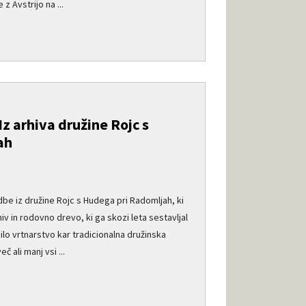
z Avstrijo na ...
 Iz arhiva družine Rojc s
ah
e
be iz družine Rojc s Hudega pri Radomljah, ki
hiv in rodovno drevo, ki ga skozi leta sestavljal
ilo vrtnarstvo kar tradicionalna družinska
č ali manj vsi ...