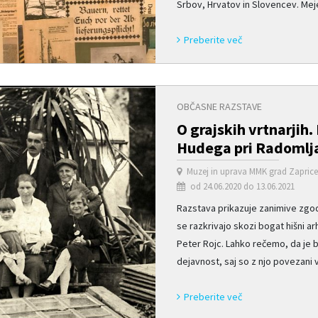
Srbov, Hrvatov in Slovencev. Meje 
Preberite več
OBČASNE RAZSTAVE
O grajskih vrtnarjih.
Hudega pri Radomlj
Muzej in uprava MMK grad Zapric
od 24.06.2020 do 13.06.2021
Razstava prikazuje zanimive zgod
se razkrivajo skozi bogat hišni ar
Peter Rojc. Lahko rečemo, da je b
dejavnost, saj so z njo povezani ve
Preberite več