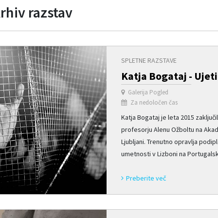
rhiv razstav
SPLETNE RAZSTAVE
Katja Bogataj - Ujet
Galerija Pogled
Za nedoločen čas
Katja Bogataj je leta 2015 zaključi
profesorju Alenu Ožboltu na Akad
Ljubljani. Trenutno opravlja podip
umetnosti v Lizboni na Portugalskem
Preberite več