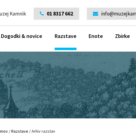
uzej Kamnik
01 8317 662
info@muzejkamn
Dogodki & novice
Razstave
Enote
Zbirke
omov
/
Razstave
/
Arhiv razstav