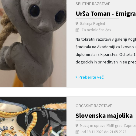
SPLETNE RAZSTAVE
Urša Toman - Emigrac
Galerija Pogled
Za nedoločen čas
Na tokratni razstavi v galeriji Po
študirala na Akademiji za likovno u
diplomirala iz kiparstva. Od leta
dogodkih in prireditvah in se preds
Preberite več
OBČASNE RAZSTAVE
Slovenska majolika
Muzej in uprava MMK grad Zapric
od 18.11.2020 do 21.05.2022