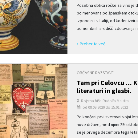
Posebna oblika ročke za vino je do
poimenovana po španskem otoku Ma
izpopolnili v Italiji, od koder izvir
pomembnih središč izdelovanja maj
Preberite več
OBČASNE RAZSTAVE
Tam pri Celovcu … Ko
literaturi in glasbi.
Rojstna hiša Rudolfa Maistra
od 08.09.2020 do 15.01.2022
Po končani prvi svetovni vojni le
nove države, med njimi 29. oktob
se je prvega decembra tega leta zd