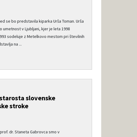
gled se bo predstavila kiparka Urša Toman. Urša
o umetnost v Ljubljani, kjer je leta 1998
 1993 sodeluje z Metelkovo mestom pri številnih
tavlja na ...
 starosta slovenske
ske stroke
e
 prof. dr. Staneta Gabrovca smo v