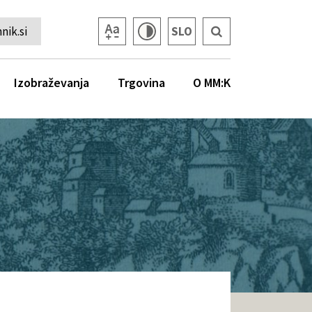
ik.si
SLO
Izobraževanja
Trgovina
O MM:K