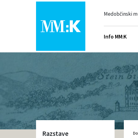
Medobčinski m
Info MM:K
Razstave
D