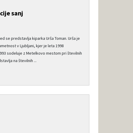
ije sanj
gled se predstavlja kiparka Urša Toman. Urša je
metnost v Ljubljani, kjer je leta 1998
 1993 sodeluje z Metelkovo mestom pri številnih
tavlja na številnih ...
e