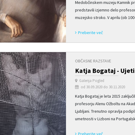
Medobčinskem muzeju Kamnik pripr
predstavili izjemno delo profeso
muzejsko stroko. V aprilu (ob 100-l
Preberite več
OBČASNE RAZSTAVE
Katja Bogataj - Ujet
Galerija Pogled
od 30.09.2020 do 30.11.2020
Katja Bogataj je leta 2015 zaključi
profesorju Alenu Ožboltu na Akad
Ljubljani. Trenutno opravlja podip
umetnosti v Lizboni na Portugalskem
Preberite več