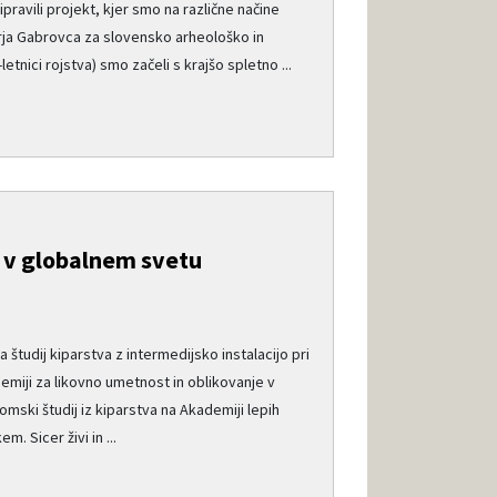
avili projekt, kjer smo na različne načine
rja Gabrovca za slovensko arheološko in
etnici rojstva) smo začeli s krajšo spletno ...
i v globalnem svetu
la študij kiparstva z intermedijsko instalacijo pri
emiji za likovno umetnost in oblikovanje v
lomski študij iz kiparstva na Akademiji lepih
. Sicer živi in ...