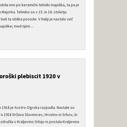
bila ime po keramični tehniki majolika, ta pa je
jorka. Tehniko so v 15. in 16. stoletju
a tudi ta oblika posode. V Italiji je nastalo več
olike; med njimi ...
roški plebiscit 1920 v
ta 1918 je Avstro-Ogrska razpadla. Nastale so
ra 1918 Država Slovencev, Hrvatov in Srbov, ki
ružila s Kraljevino Srbijo in postala Kraljevina