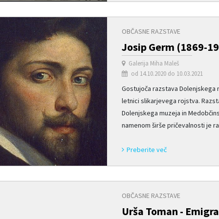
OBČASNE RAZSTAVE
Josip Germ (1869-19
Galerija Miha Maleš
od 14.10.2020 do 10.03.2021
Gostujoča razstava Dolenjskega 
letnici slikarjevega rojstva. Ra
Dolenjskega muzeja in Medobčins
namenom širše pričevalnosti je raz
Preberite več
OBČASNE RAZSTAVE
Urša Toman - Emigrac