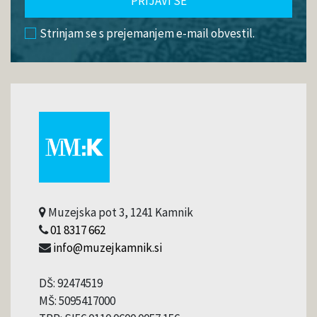
PRIJAVI SE
Strinjam se s prejemanjem e-mail obvestil.
Muzejska pot 3, 1241 Kamnik
01 8317 662
info@muzejkamnik.si
DŠ: 92474519
MŠ: 5095417000