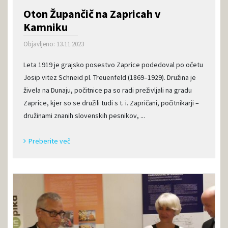
Oton Župančič na Zapricah v
Kamniku
Objavljeno: 13.11.2023
Leta 1919 je grajsko posestvo Zaprice podedoval po očetu
Josip vitez Schneid pl. Treuenfeld (1869–1929). Družina je
živela na Dunaju, počitnice pa so radi preživljali na gradu
Zaprice, kjer so se družili tudi s t. i. Zapričani, počitnikarji –
družinami znanih slovenskih pesnikov, ...
Preberite več