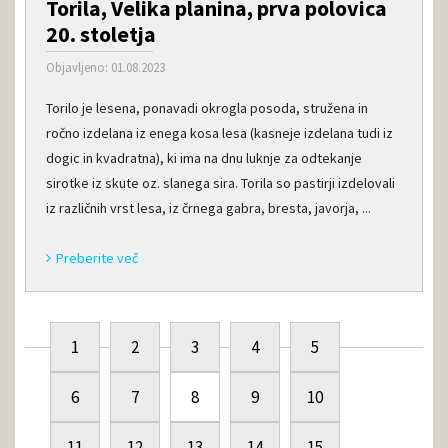
Torila, Velika planina, prva polovica
20. stoletja
Objavljeno: 01.08.2023
Torilo je lesena, ponavadi okrogla posoda, stružena in
ročno izdelana iz enega kosa lesa (kasneje izdelana tudi iz
dogic in kvadratna), ki ima na dnu luknje za odtekanje
sirotke iz skute oz. slanega sira. Torila so pastirji izdelovali
iz različnih vrst lesa, iz črnega gabra, bresta, javorja, ...
Preberite več
1
2
3
4
5
6
7
8
9
10
11
12
13
14
15