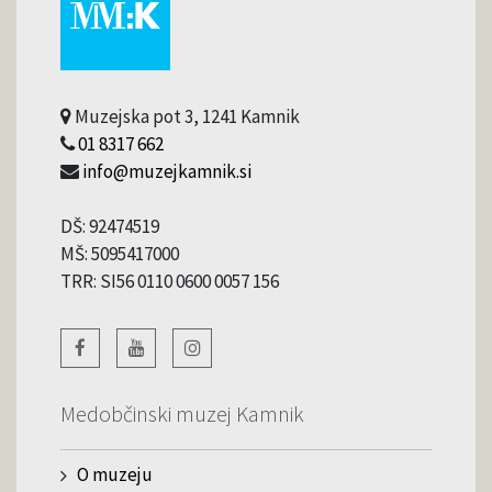
Muzejska pot 3, 1241 Kamnik
01 8317 662
info@muzejkamnik.si
DŠ: 92474519
MŠ: 5095417000
TRR: SI56 0110 0600 0057 156
Medobčinski muzej Kamnik
O muzeju