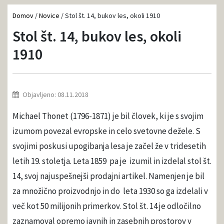
Domov
/
Novice
/
Stol št. 14, bukov les, okoli 1910
Stol št. 14, bukov les, okoli
1910
Objavljeno: 08.11.2018
Michael Thonet (1796-1871) je bil človek, ki je s svojim
izumom povezal evropske in celo svetovne dežele. S
svojimi poskusi upogibanja lesa je začel že v tridesetih
letih 19. stoletja. Leta 1859 pa je izumil in izdelal stol št.
14, svoj najuspešnejši prodajni artikel. Namenjen je bil
za množično proizvodnjo in do leta 1930 so ga izdelali v
več kot 50 milijonih primerkov. Stol št. 14 je odločilno
zaznamoval opremo javnih in zasebnih prostorov v