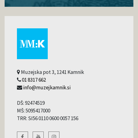
Muzejska pot 3, 1241 Kamnik
01 8317 662
info@muzejkamnik.si
DŠ: 92474519
MŠ: 5095417000
TRR: SI56 0110 0600 0057 156