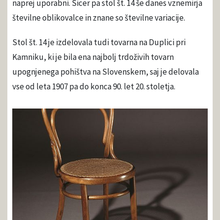
naprej uporabni. Sicer pa stol št. 14 še danes vznemirja
številne oblikovalce in znane so številne variacije.
Stol št. 14 je izdelovala tudi tovarna na Duplici pri
Kamniku, ki je bila ena najbolj trdoživih tovarn
upognjenega pohištva na Slovenskem, saj je delovala
vse od leta 1907 pa do konca 90. let 20. stoletja.