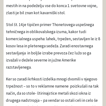
mestih in na podeželju vse do konca 1. svetovne vojne,
zlasti je bil znan kot kavarniški stol.
Stol št. 14 je tipičen primer Thonetovega uspešnega
tehničnega in oblikovalskega izuma, kakor tudi
komercialnega uspeha: lahek, trpežen, sestavljen le iz 8
kosov lesa in pletenega sedeža. Zaradi enostavnega
sestavljanja in boljše izrabe prevoza čez lužo so ga
izvažali v dežele severne in južne Amerike
razstavljenega.
Ker so zaradi krhkosti izdelka mnogi dvomili v njegovo
trpežnost – so to v reklamne namene poizkušali na tak
način, da so stole- štirinajstice metali skozi okna iz
drugega nadstropja – pa vendar so ostali celi in celo še