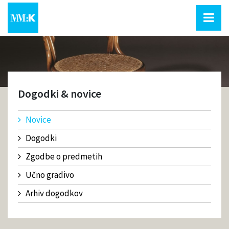
Dogodki & novice
Novice
Dogodki
Zgodbe o predmetih
Učno gradivo
Arhiv dogodkov