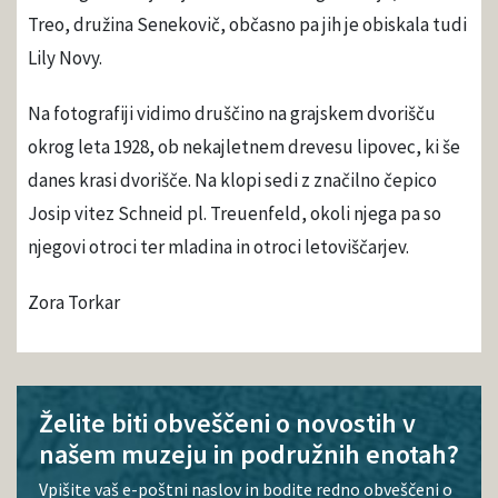
Treo, družina Senekovič, občasno pa jih je obiskala tudi
Lily Novy.
Na fotografiji vidimo druščino na grajskem dvorišču
okrog leta 1928, ob nekajletnem drevesu lipovec, ki še
danes krasi dvorišče. Na klopi sedi z značilno čepico
Josip vitez Schneid pl. Treuenfeld, okoli njega pa so
njegovi otroci ter mladina in otroci letoviščarjev.
Zora Torkar
Želite biti obveščeni o novostih v
našem muzeju in podružnih enotah?
Vpišite vaš e-poštni naslov in bodite redno obveščeni o