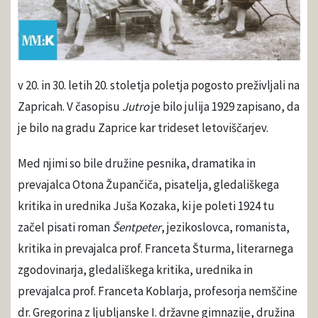
v 20. in 30. letih 20. stoletja poletja pogosto preživljali na
Zapricah. V časopisu
Jutro
je bilo julija 1929 zapisano, da
je bilo na gradu Zaprice kar trideset letoviščarjev.
Med njimi so bile družine pesnika, dramatika in
prevajalca Otona Župančiča, pisatelja, gledališkega
kritika in urednika Juša Kozaka, ki je poleti 1924 tu
začel pisati roman
Šentpeter
, jezikoslovca, romanista,
kritika in prevajalca prof. Franceta Šturma, literarnega
zgodovinarja, gledališkega kritika, urednika in
prevajalca prof. Franceta Koblarja, profesorja nemščine
dr. Gregorina z ljubljanske I. državne gimnazije, družina