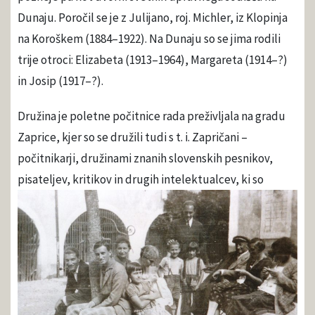
Dunaju. Poročil se je z Julijano, roj. Michler, iz Klopinja
na Koroškem (1884–1922). Na Dunaju so se jima rodili
trije otroci: Elizabeta (1913–1964), Margareta (1914–?)
in Josip (1917–?).
Družina je poletne počitnice rada preživljala na gradu
Zaprice, kjer so se družili tudi s t. i. Zapričani –
počitnikarji, družinami znanih slovenskih pesnikov,
pisateljev, kritikov in drugih intelektualcev, ki so