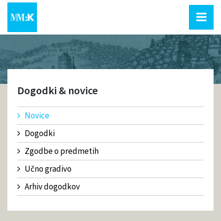
Dogodki & novice
Novice
Dogodki
Zgodbe o predmetih
Učno gradivo
Arhiv dogodkov