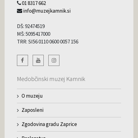
01 8317 662
info@muzejkamnik.si
DŠ: 92474519
MŠ: 5095417000
TRR: SI56 0110 0600 0057 156
Medobčinski muzej Kamnik
O muzeju
Zaposleni
Zgodovina gradu Zaprice