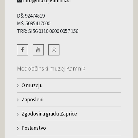
info@muzejkamnik.si
DŠ: 92474519
MŠ: 5095417000
TRR: SI56 0110 0600 0057 156
Medobčinski muzej Kamnik
O muzeju
Zaposleni
Zgodovina gradu Zaprice
Poslanstvo