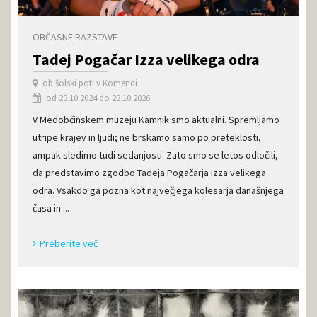
OBČASNE RAZSTAVE
Tadej Pogačar Izza velikega odra
ob šolski poti v Komendi
od 23.10.2024 do 23.10.2026
V Medobčinskem muzeju Kamnik smo aktualni. Spremljamo
utripe krajev in ljudi; ne brskamo samo po preteklosti,
ampak sledimo tudi sedanjosti. Zato smo se letos odločili,
da predstavimo zgodbo Tadeja Pogačarja izza velikega
odra. Vsakdo ga pozna kot največjega kolesarja današnjega
časa in ...
Preberite več