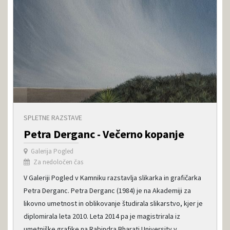
SPLETNE RAZSTAVE
Petra Derganc - Večerno kopanje
Galerija Pogled
Za nedoločen čas
V Galeriji Pogled v Kamniku razstavlja slikarka in grafičarka
Petra Derganc. Petra Derganc (1984) je na Akademiji za
likovno umetnost in oblikovanje študirala slikarstvo, kjer je
diplomirala leta 2010. Leta 2014 pa je magistrirala iz
umetniške grafike na Rabindra Bharati University v ...