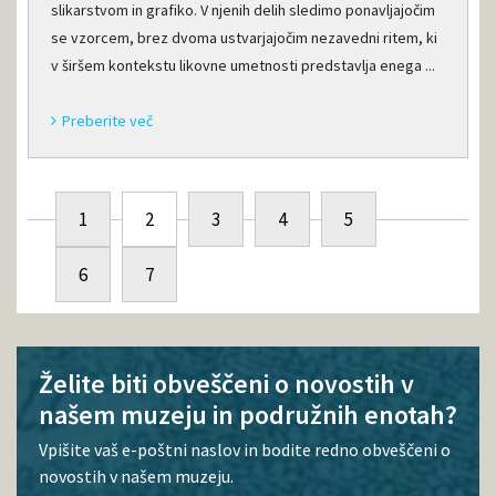
slikarstvom in grafiko. V njenih delih sledimo ponavljajočim
se vzorcem, brez dvoma ustvarjajočim nezavedni ritem, ki
v širšem kontekstu likovne umetnosti predstavlja enega ...
Preberite več
1
2
3
4
5
6
7
Želite biti obveščeni o novostih v
našem muzeju in podružnih enotah?
Vpišite vaš e-poštni naslov in bodite redno obveščeni o
novostih v našem muzeju.