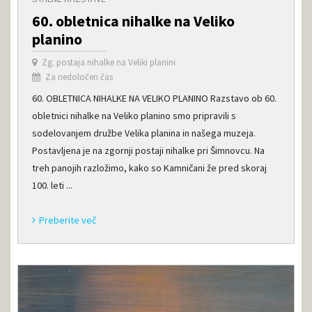
60. obletnica nihalke na Veliko
planino
Zg. postaja nihalke na Veliki planini
Za nedoločen čas
60. OBLETNICA NIHALKE NA VELIKO PLANINO Razstavo ob 60.
obletnici nihalke na Veliko planino smo pripravili s
sodelovanjem družbe Velika planina in našega muzeja.
Postavljena je na zgornji postaji nihalke pri Šimnovcu. Na
treh panojih razložimo, kako so Kamničani že pred skoraj
100. leti ...
Preberite več