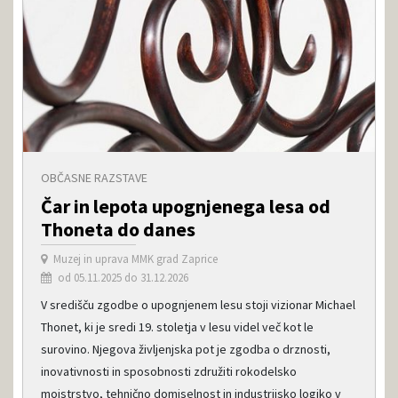
OBČASNE RAZSTAVE
Čar in lepota upognjenega lesa od
Thoneta do danes
Muzej in uprava MMK grad Zaprice
od 05.11.2025 do 31.12.2026
V središču zgodbe o upognjenem lesu stoji vizionar Michael
Thonet, ki je sredi 19. stoletja v lesu videl več kot le
surovino. Njegova življenjska pot je zgodba o drznosti,
inovativnosti in sposobnosti združiti rokodelsko
mojstrstvo, tehnično domiselnost in industrijsko logiko v