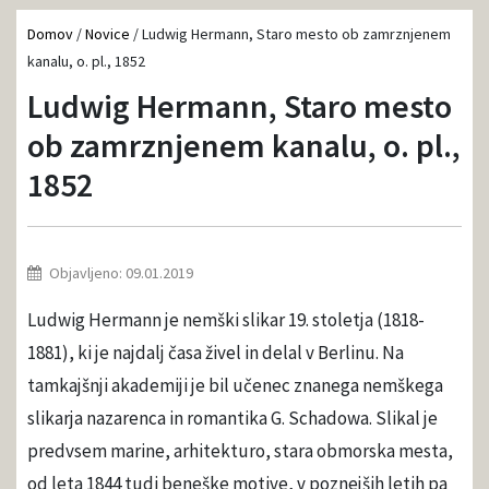
Domov
/
Novice
/
Ludwig Hermann, Staro mesto ob zamrznjenem
kanalu, o. pl., 1852
Ludwig Hermann, Staro mesto
ob zamrznjenem kanalu, o. pl.,
1852
Objavljeno: 09.01.2019
Ludwig Hermann je nemški slikar 19. stoletja (1818-
1881), ki je najdalj časa živel in delal v Berlinu. Na
tamkajšnji akademiji je bil učenec znanega nemškega
slikarja nazarenca in romantika G. Schadowa. Slikal je
predvsem marine, arhitekturo, stara obmorska mesta,
od leta 1844 tudi beneške motive, v poznejših letih pa