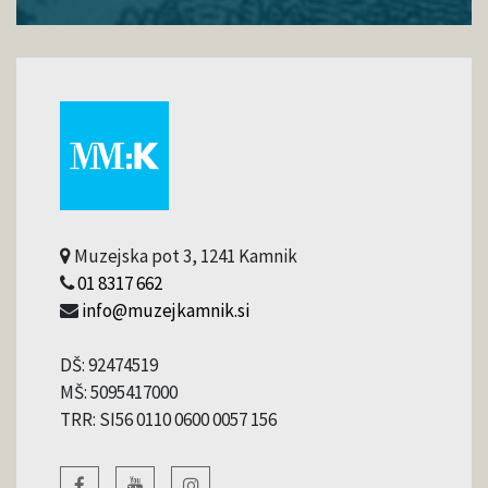
Muzejska pot 3, 1241 Kamnik
01 8317 662
info@muzejkamnik.si
DŠ: 92474519
MŠ: 5095417000
TRR: SI56 0110 0600 0057 156