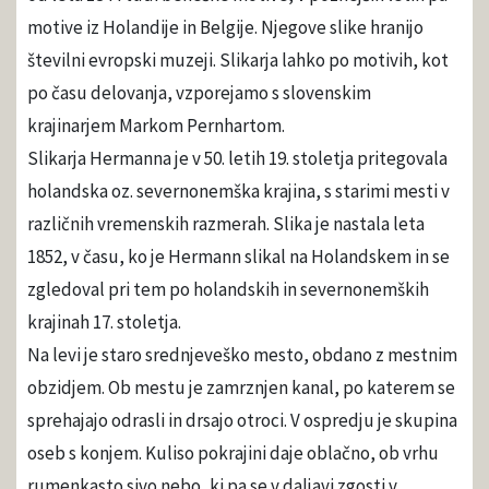
motive iz Holandije in Belgije. Njegove slike hranijo
številni evropski muzeji. Slikarja lahko po motivih, kot
po času delovanja, vzporejamo s slovenskim
krajinarjem Markom Pernhartom.
Slikarja Hermanna je v 50. letih 19. stoletja pritegovala
holandska oz. severnonemška krajina, s starimi mesti v
različnih vremenskih razmerah. Slika je nastala leta
1852, v času, ko je Hermann slikal na Holandskem in se
zgledoval pri tem po holandskih in severnonemških
krajinah 17. stoletja.
Na levi je staro srednjeveško mesto, obdano z mestnim
obzidjem. Ob mestu je zamrznjen kanal, po katerem se
sprehajajo odrasli in drsajo otroci. V ospredju je skupina
oseb s konjem. Kuliso pokrajini daje oblačno, ob vrhu
rumenkasto sivo nebo, ki pa se v daljavi zgosti v