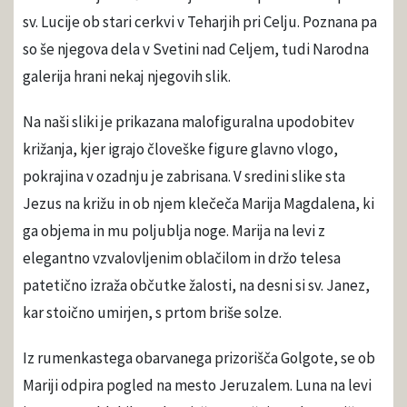
sv. Lucije ob stari cerkvi v Teharjih pri Celju. Poznana pa
so še njegova dela v Svetini nad Celjem, tudi Narodna
galerija hrani nekaj njegovih slik.
Na naši sliki je prikazana malofiguralna upodobitev
križanja, kjer igrajo človeške figure glavno vlogo,
pokrajina v ozadnju je zabrisana. V sredini slike sta
Jezus na križu in ob njem klečeča Marija Magdalena, ki
ga objema in mu poljublja noge. Marija na levi z
elegantno vzvalovljenim oblačilom in držo telesa
patetično izraža občutke žalosti, na desni si sv. Janez,
kar stoično umirjen, s prtom briše solze.
Iz rumenkastega obarvanega prizorišča Golgote, se ob
Mariji odpira pogled na mesto Jeruzalem. Luna na levi