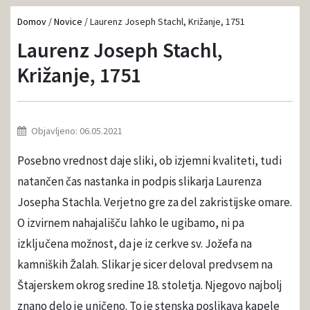
Domov
/
Novice
/
Laurenz Joseph Stachl, Križanje, 1751
Laurenz Joseph Stachl,
Križanje, 1751
Objavljeno: 06.05.2021
Posebno vrednost daje sliki, ob izjemni kvaliteti, tudi
natančen čas nastanka in podpis slikarja Laurenza
Josepha Stachla. Verjetno gre za del zakristijske omare.
O izvirnem nahajališču lahko le ugibamo, ni pa
izključena možnost, da je iz cerkve sv. Jožefa na
kamniških Žalah. Slikar je sicer deloval predvsem na
Štajerskem okrog sredine 18. stoletja. Njegovo najbolj
znano delo je uničeno. To je stenska poslikava kapele