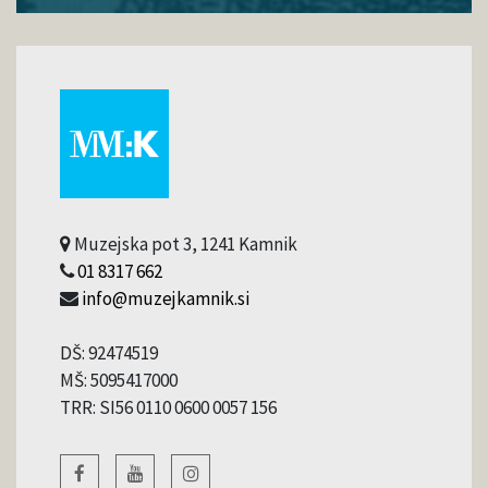
Muzejska pot 3, 1241 Kamnik
01 8317 662
info@muzejkamnik.si
DŠ: 92474519
MŠ: 5095417000
TRR: SI56 0110 0600 0057 156