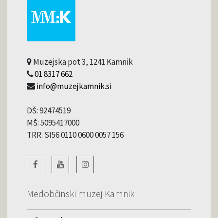
Muzejska pot 3, 1241 Kamnik
01 8317 662
info@muzejkamnik.si
DŠ: 92474519
MŠ: 5095417000
TRR: SI56 0110 0600 0057 156
Medobčinski muzej Kamnik