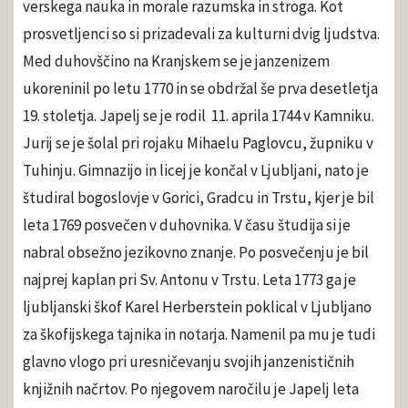
verskega nauka in morale razumska in stroga. Kot
prosvetljenci so si prizadevali za kulturni dvig ljudstva.
Med duhovščino na Kranjskem se je janzenizem
ukoreninil po letu 1770 in se obdržal še prva desetletja
19. stoletja. Japelj se je rodil 11. aprila 1744 v Kamniku.
Jurij se je šolal pri rojaku Mihaelu Paglovcu, župniku v
Tuhinju. Gimnazijo in licej je končal v Ljubljani, nato je
študiral bogoslovje v Gorici, Gradcu in Trstu, kjer je bil
leta 1769 posvečen v duhovnika. V času študija si je
nabral obsežno jezikovno znanje. Po posvečenju je bil
najprej kaplan pri Sv. Antonu v Trstu. Leta 1773 ga je
ljubljanski škof Karel Herberstein poklical v Ljubljano
za škofijskega tajnika in notarja. Namenil pa mu je tudi
glavno vlogo pri uresničevanju svojih janzenističnih
knjižnih načrtov. Po njegovem naročilu je Japelj leta