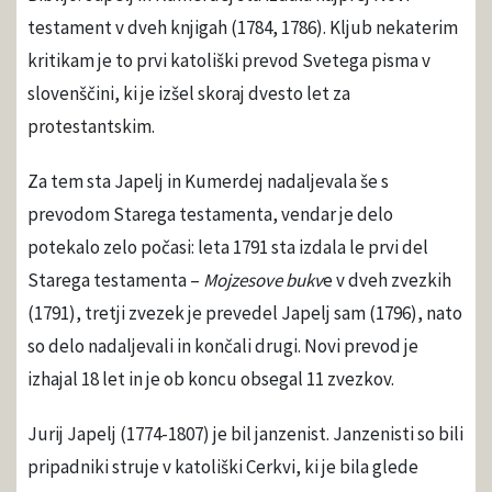
testament v dveh knjigah (1784, 1786). Kljub nekaterim
kritikam je to prvi katoliški prevod Svetega pisma v
slovenščini, ki je izšel skoraj dvesto let za
protestantskim.
Za tem sta Japelj in Kumerdej nadaljevala še s
prevodom Starega testamenta, vendar je delo
potekalo zelo počasi: leta 1791 sta izdala le prvi del
Starega testamenta –
Mojzesove bukv
e v dveh zvezkih
(1791), tretji zvezek je prevedel Japelj sam (1796), nato
so delo nadaljevali in končali drugi. Novi prevod je
izhajal 18 let in je ob koncu obsegal 11 zvezkov.
Jurij Japelj (1774-1807) je bil janzenist. Janzenisti so bili
pripadniki struje v katoliški Cerkvi, ki je bila glede