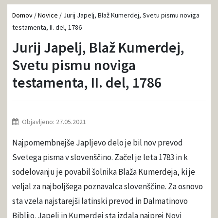
Domov
/
Novice
/
Jurij Japelj, Blaž Kumerdej, Svetu pismu noviga
testamenta, II. del, 1786
Jurij Japelj, Blaž Kumerdej,
Svetu pismu noviga
testamenta, II. del, 1786
Objavljeno: 27.05.2021
Najpomembnejše Japljevo delo je bil nov prevod
Svetega pisma v slovenščino. Začel je leta 1783 in k
sodelovanju je povabil šolnika Blaža Kumerdeja, ki je
veljal za najboljšega poznavalca slovenščine. Za osnovo
sta vzela najstarejši latinski prevod in Dalmatinovo
Biblijo. Japelj in Kumerdej sta izdala najprej Novi