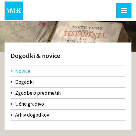
Dogodki & novice
Novice
Dogodki
Zgodbe o predmetih
Učno gradivo
Arhiv dogodkov