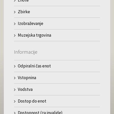
Enote
Zbirke
Izobraževanje
Muzejska trgovina
Informacije
Odpiralni čas enot
Vstopnina
Vodstva
Dostop do enot
Dostopnost (za invalide)