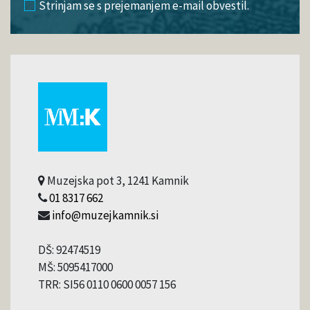
Strinjam se s prejemanjem e-mail obvestil.
Muzejska pot 3, 1241 Kamnik
01 8317 662
info@muzejkamnik.si
DŠ: 92474519
MŠ: 5095417000
TRR: SI56 0110 0600 0057 156