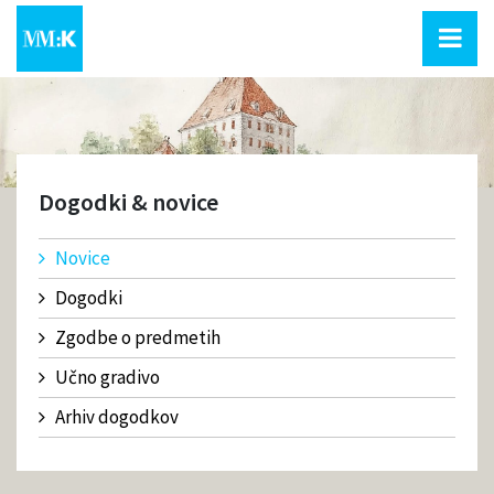
Dogodki & novice
Novice
Dogodki
Zgodbe o predmetih
Učno gradivo
Arhiv dogodkov