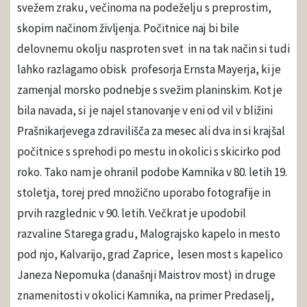
svežem zraku, večinoma na podeželju s preprostim,
skopim načinom življenja. Počitnice naj bi bile
delovnemu okolju nasproten svet in na tak način si tudi
lahko razlagamo obisk profesorja Ernsta Mayerja, ki je
zamenjal morsko podnebje s svežim planinskim. Kot je
bila navada, si je najel stanovanje v eni od vil v bližini
Prašnikarjevega zdravilišča za mesec ali dva in si krajšal
počitnice s sprehodi po mestu in okolici s skicirko pod
roko. Tako nam je ohranil podobe Kamnika v 80. letih 19.
stoletja, torej pred množično uporabo fotografije in
prvih razglednic v 90. letih. Večkrat je upodobil
razvaline Starega gradu, Malograjsko kapelo in mesto
pod njo, Kalvarijo, grad Zaprice, lesen most s kapelico
Janeza Nepomuka (današnji Maistrov most) in druge
znamenitosti v okolici Kamnika, na primer Predaselj,