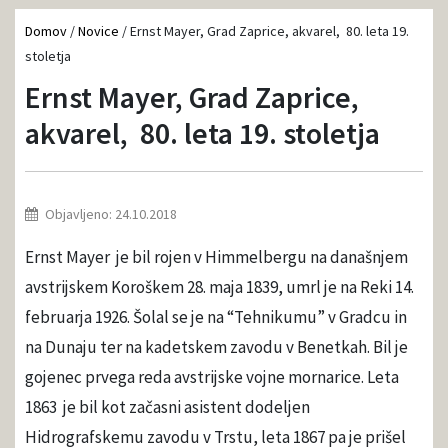
Domov
/
Novice
/
Ernst Mayer, Grad Zaprice, akvarel, 80. leta 19.
stoletja
Ernst Mayer, Grad Zaprice,
akvarel, 80. leta 19. stoletja
Objavljeno: 24.10.2018
Ernst Mayer je bil rojen v Himmelbergu na današnjem
avstrijskem Koroškem 28. maja 1839, umrl je na Reki 14.
februarja 1926. Šolal se je na “Tehnikumu” v Gradcu in
na Dunaju ter na kadetskem zavodu v Benetkah. Bil je
gojenec prvega reda avstrijske vojne mornarice. Leta
1863 je bil kot začasni asistent dodeljen
Hidrografskemu zavodu v Trstu, leta 1867 pa je prišel