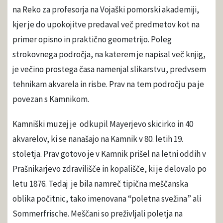
na Reko za profesorja na Vojaški pomorski akademiji,
kjer je do upokojitve predaval več predmetov kot na
primer opisno in praktično geometrijo. Poleg
strokovnega področja, na katerem je napisal več knjig,
je večino prostega časa namenjal slikarstvu, predvsem
tehnikam akvarela in risbe. Prav na tem področju pa je
povezan s Kamnikom.
Kamniški muzej je odkupil Mayerjevo skicirko in 40
akvarelov, ki se nanašajo na Kamnik v 80. letih 19.
stoletja. Prav gotovo je v Kamnik prišel na letni oddih v
Prašnikarjevo zdravilišče in kopališče, ki je delovalo po
letu 1876. Tedaj je bila namreč tipična meščanska
oblika počitnic, tako imenovana “poletna svežina” ali
Sommerfrische. Meščani so preživljali poletja na