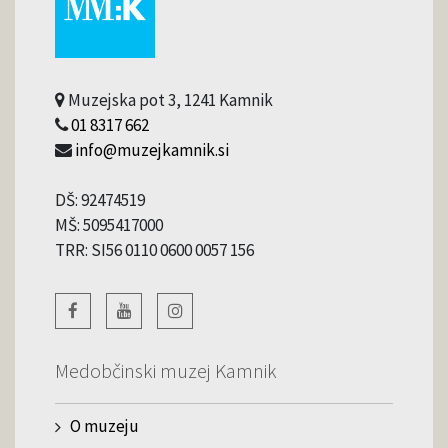
Muzejska pot 3, 1241 Kamnik
01 8317 662
info@muzejkamnik.si
DŠ: 92474519
MŠ: 5095417000
TRR: SI56 0110 0600 0057 156
Medobčinski muzej Kamnik
O muzeju