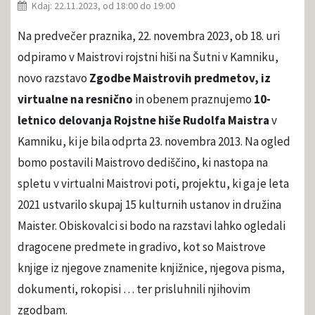
Kdaj: 22.11.2023, od 18:00 do 19:00
Na predvečer praznika, 22. novembra 2023, ob 18. uri
odpiramo v Maistrovi rojstni hiši na Šutni v Kamniku,
novo razstavo
Zgodbe Maistrovih predmetov, iz
virtualne na resnično
in obenem praznujemo
10-
letnico delovanja Rojstne hiše Rudolfa Maistra
v
Kamniku, ki je bila odprta 23. novembra 2013. Na ogled
bomo postavili Maistrovo dediščino, ki nastopa na
spletu v virtualni Maistrovi poti, projektu, ki ga je leta
2021 ustvarilo skupaj 15 kulturnih ustanov in družina
Maister. Obiskovalci si bodo na razstavi lahko ogledali
dragocene predmete in gradivo, kot so Maistrove
knjige iz njegove znamenite knjižnice, njegova pisma,
dokumenti, rokopisi … ter prisluhnili njihovim
zgodbam.