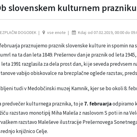
b slovenskem kulturnem prazniku
EZPLAČNI DOGODEK
vse enote
Kdaj: od 07.02.2019, 00:00 do 09.
 februarja praznujemo praznik slovenske kulture in spomin na 
 umrl na ta dan leta 1849. Prešernov dan je praznik od leta 1945, 
 leta 1991 razglasila za dela prost dan, ki je seveda predvsem 
tanove vabijo obiskovalce na brezplačne oglede razstav, pred
bljeni tudi v Medobčinski muzej Kamnik, kjer se bo okoli 8. feb
 predvečer kulturnega praznika, to je
7. februarja
odpiramo ka
žiču razstavo monotipij Miha Maleša z naslovom S poti in na Ve
vaškem razstavo Maleševe ilustracije Prešernovega Sonetnega 
rednjo knjižnico Celje.