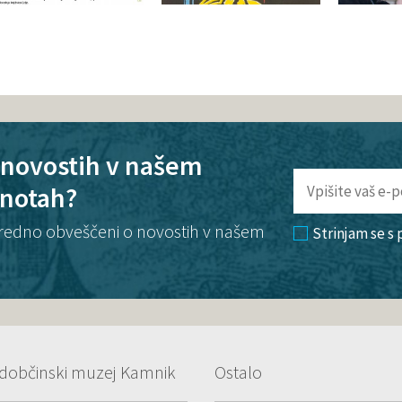
o novostih v našem
enotah?
te redno obveščeni o novostih v našem
Strinjam se s
dobčinski muzej Kamnik
Ostalo