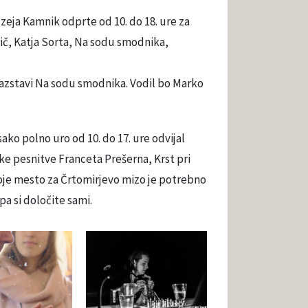
ja Kamnik odprte od 10. do 18. ure za
tič, Katja Sorta, Na sodu smodnika,
o razstavi Na sodu smodnika. Vodil bo Marko
sako polno uro od 10. do 17. ure odvijal
ke pesnitve Franceta Prešerna, Krst pri
voje mesto za Črtomirjevo mizo je potrebno
a si določite sami.