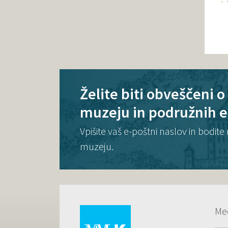
Želite biti obveščeni 
muzeju in podružnih 
Vpišite vaš e-poštni naslov in bodi
muzeju.
Me