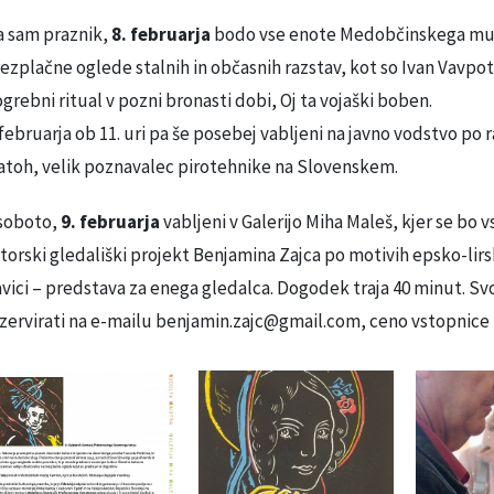
 sam praznik,
8. februarja
bodo vse enote Medobčinskega muze
ezplačne oglede stalnih in občasnih razstav, kot so Ivan Vavpo
grebni ritual v pozni bronasti dobi, Oj ta vojaški boben.
 februarja ob 11. uri pa še posebej vabljeni na javno vodstvo p
toh, velik poznavalec pirotehnike na Slovenskem.
soboto,
9. februarja
vabljeni v Galerijo Miha Maleš, kjer se bo v
torski gledališki projekt Benjamina Zajca po motivih epsko-lirs
vici – predstava za enega gledalca. Dogodek traja 40 minut. S
zervirati na e-mailu benjamin.zajc@gmail.com, ceno vstopnice p