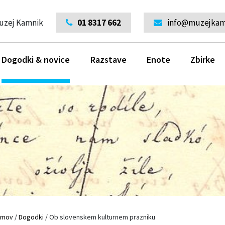
uzej Kamnik
01 8317 662
info@muzejkamn
Dogodki & novice
Razstave
Enote
Zbirke
omov
/
Dogodki
/
Ob slovenskem kulturnem prazniku