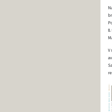
Na
br
Po
8.
Ma
V 
av
Sa
re