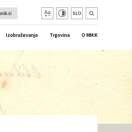
ik.si
SLO
Izobraževanja
Trgovina
O MM:K