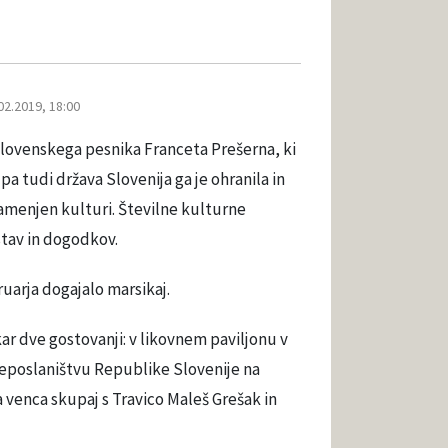
02.2019, 18:00
slovenskega pesnika Franceta Prešerna, ki
pa tudi država Slovenija ga je ohranila in
namenjen kulturi. Številne kulturne
stav in dogodkov.
ruarja dogajalo marsikaj.
r dve gostovanji: v likovnem paviljonu v
leposlaništvu Republike Slovenije na
venca skupaj s Travico Maleš Grešak in