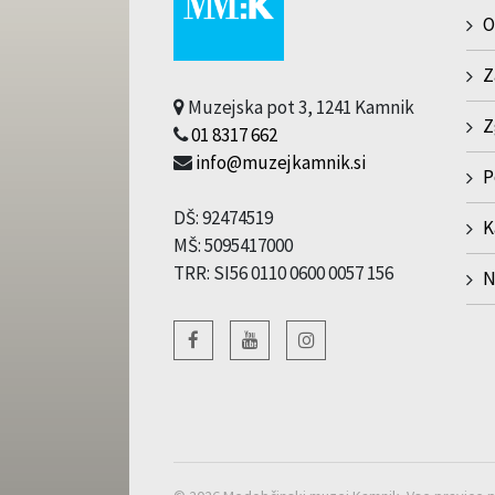
O
Z
Muzejska pot 3, 1241 Kamnik
Z
01 8317 662
info@muzejkamnik.si
P
DŠ: 92474519
K
MŠ: 5095417000
TRR: SI56 0110 0600 0057 156
N