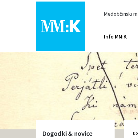
Medobčinski m
Info MM:K
Dogodki & novice
D