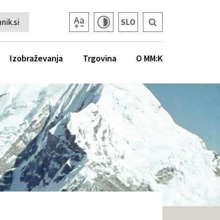
ik.si
SLO
Izobraževanja
Trgovina
O MM:K