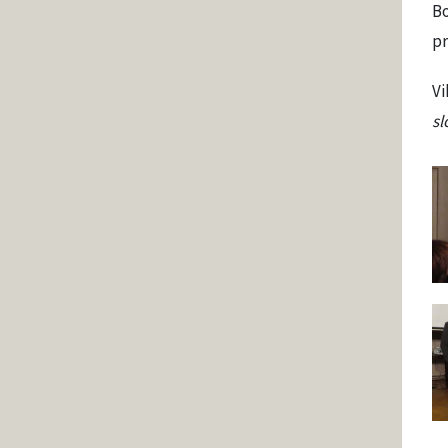
Bo
pr
Vi
sl