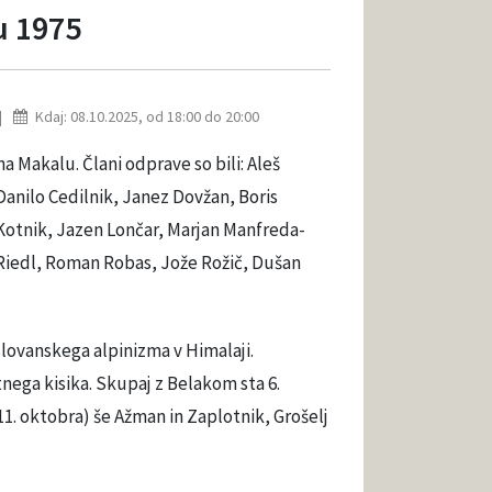
u 1975
Kdaj: 08.10.2025, od 18:00 do 20:00
 Makalu. Člani odprave so bili: Aleš
anilo Cedilnik, Janez Dovžan, Boris
 Kotnik, Jazen Lončar, Marjan Manfreda-
 Riedl, Roman Robas, Jože Rožič, Dušan
slovanskega alpinizma v Himalaji.
tnega kisika. Skupaj z Belakom sta 6.
 11. oktobra) še Ažman in Zaplotnik, Grošelj