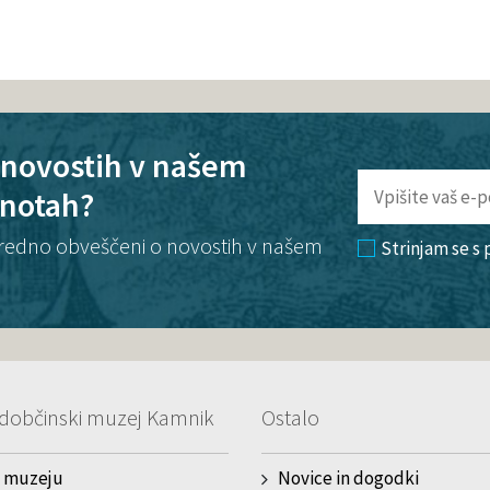
o novostih v našem
enotah?
te redno obveščeni o novostih v našem
Strinjam se s
dobčinski muzej Kamnik
Ostalo
 muzeju
Novice in dogodki