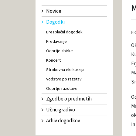
M
Novice
Dogodki
Brezplačni dogodek
PR
Predavanje
Ok
Odprtje zbirke
Ku
Koncert
Er
Strokovna ekskurzija
Ma
Vodstvo po razstavi
Sr
Odprtje razstave
Od
Zgodbe o predmetih
Ma
Učno gradivo
ok
Arhiv dogodkov
in