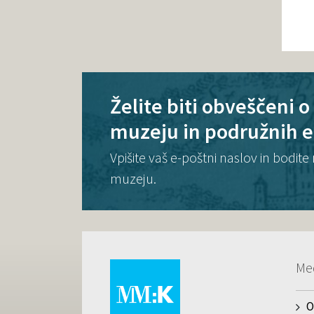
Želite biti obveščeni 
muzeju in podružnih 
Vpišite vaš e-poštni naslov in bodi
muzeju.
Me
O