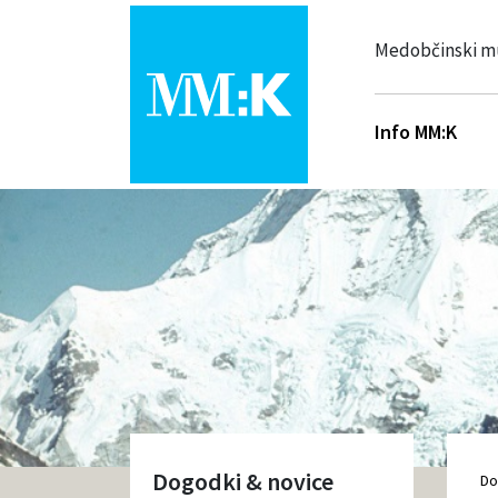
Medobčinski m
Info MM:K
Dogodki & novice
D