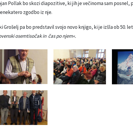
jan Pollak bo skozi diapozitive, ki jih je večinoma sam posnel, 
enekatero zgodbo iz nje.
ki Grošelj pa bo predstavil svojo novo knjigo, ki je izšla ob 50. l
ovenski osemtisočak in čas po njem«.