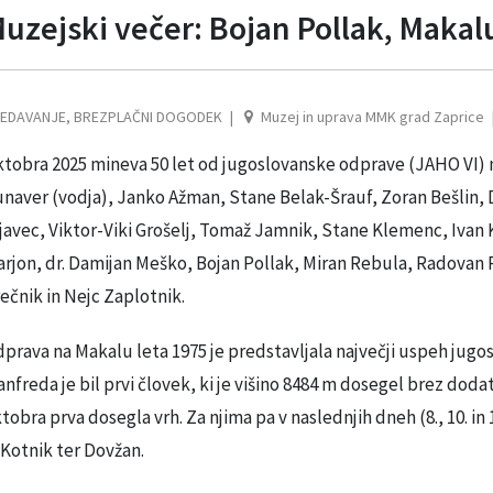
uzejski večer: Bojan Pollak, Makal
EDAVANJE
,
BREZPLAČNI DOGODEK
Muzej in uprava MMK grad Zaprice
tobra 2025 mineva 50 let od jugoslovanske odprave (JAHO VI) na
naver (vodja), Janko Ažman, Stane Belak-Šrauf, Zoran Bešlin, D
javec, Viktor-Viki Grošelj, Tomaž Jamnik, Stane Klemenc, Ivan
rjon, dr. Damijan Meško, Bojan Pollak, Miran Rebula, Radovan
ečnik in Nejc Zaplotnik.
prava na Makalu leta 1975 je predstavljala največji uspeh jugo
nfreda je bil prvi človek, ki je višino 8484 m dosegel brez doda
tobra prva dosegla vrh. Za njima pa v naslednjih dneh (8., 10. in
 Kotnik ter Dovžan.