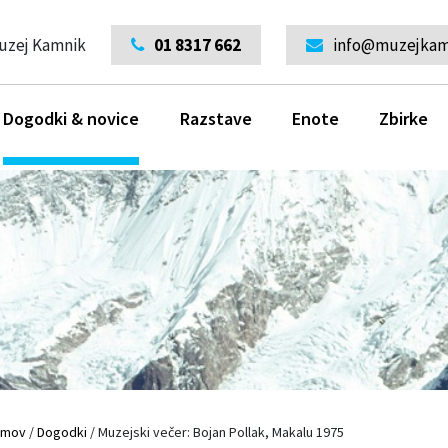
uzej Kamnik
01 8317 662
info@muzejkamn
Dogodki & novice
Razstave
Enote
Zbirke
omov
/
Dogodki
/
Muzejski večer: Bojan Pollak, Makalu 1975