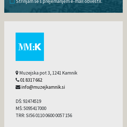
Strinjam se s prejemanjem e-mail obvestil.
Muzejska pot 3, 1241 Kamnik
01 8317 662
info@muzejkamnik.si
DŠ: 92474519
MŠ: 5095417000
TRR: SI56 0110 0600 0057 156