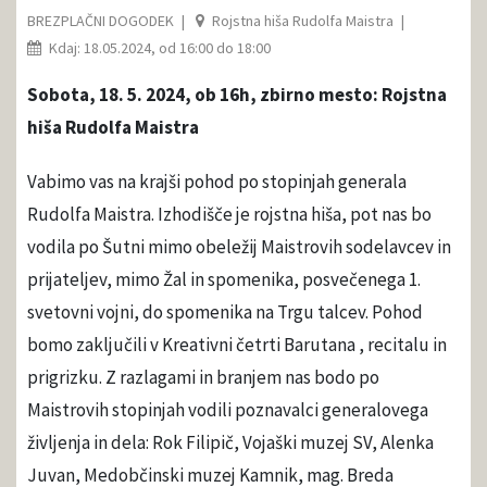
BREZPLAČNI DOGODEK
Rojstna hiša Rudolfa Maistra
Kdaj: 18.05.2024, od 16:00 do 18:00
Sobota, 18. 5. 2024, ob 16h, zbirno mesto: Rojstna
hiša Rudolfa Maistra
Vabimo vas na krajši pohod po stopinjah generala
Rudolfa Maistra. Izhodišče je rojstna hiša, pot nas bo
vodila po Šutni mimo obeležij Maistrovih sodelavcev in
prijateljev, mimo Žal in spomenika, posvečenega 1.
svetovni vojni, do spomenika na Trgu talcev. Pohod
bomo zaključili v Kreativni četrti Barutana , recitalu in
prigrizku. Z razlagami in branjem nas bodo po
Maistrovih stopinjah vodili poznavalci generalovega
življenja in dela: Rok Filipič, Vojaški muzej SV, Alenka
Juvan, Medobčinski muzej Kamnik, mag. Breda