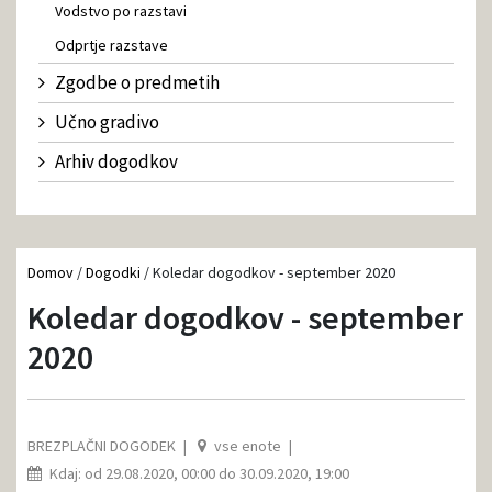
Vodstvo po razstavi
Odprtje razstave
Zgodbe o predmetih
Učno gradivo
Arhiv dogodkov
Domov
/
Dogodki
/
Koledar dogodkov - september 2020
Koledar dogodkov - september
2020
BREZPLAČNI DOGODEK
vse enote
Kdaj: od 29.08.2020, 00:00 do 30.09.2020, 19:00