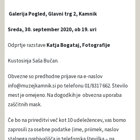
Galerija Pogled, Glavni trg 2, Kamnik
Sreda, 30. september 2020, ob 19. uri
Odprtje razstave
Katja Bogataj, Fotografije
Kustosinja Saša Bučan.
Obvezne so predhodne prijave na e-naslov
info@muzejkamnik.si po telefonu 01/8317 662. Število
mest je omejeno. Na dogodkih je obvezna uporaba
zaščitnih mask.
Če bo na prireditvi več kot 10 udeležencev, vas bomo
zaprosili za osebne podatke (ime, priimek, naslov
stalnega prebivališča in telefonska številka – na