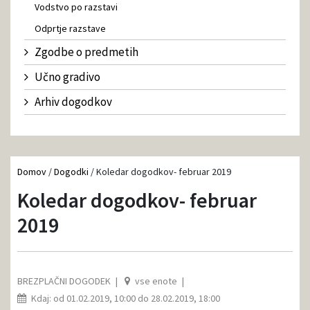
Vodstvo po razstavi
Odprtje razstave
Zgodbe o predmetih
Učno gradivo
Arhiv dogodkov
Domov
/
Dogodki
/
Koledar dogodkov- februar 2019
Koledar dogodkov- februar
2019
BREZPLAČNI DOGODEK
vse enote
Kdaj: od 01.02.2019, 10:00 do 28.02.2019, 18:00