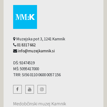
Muzejska pot 3, 1241 Kamnik
01 8317 662
info@muzejkamnik.si
DŠ: 92474519
MŠ: 5095417000
TRR: SI56 0110 0600 0057 156
Medobčinski muzej Kamnik