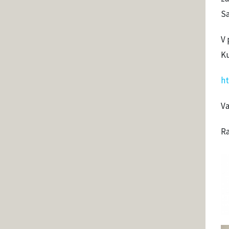
S
V 
Ku
ht
Va
Ra