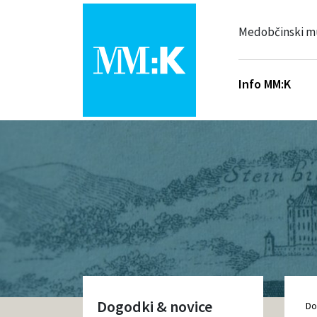
Medobčinski m
Info MM:K
Dogodki & novice
D