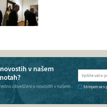
o novostih v našem
enotah?
te redno obveščeni o novostih v našem
Strinjam se s