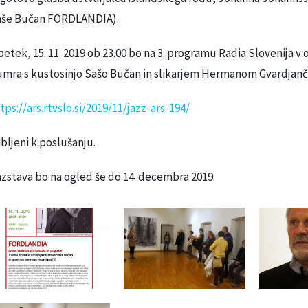
aše Bučan FORDLANDIA).
petek, 15. 11. 2019 ob 23.00 bo na 3. programu Radia Slovenija v
mra s kustosinjo Sašo Bučan in slikarjem Hermanom Gvardjanč
tps://ars.rtvslo.si/2019/11/jazz-ars-194/
bljeni k poslušanju.
zstava bo na ogled še do 14. decembra 2019.