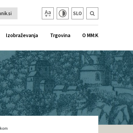
ik.si
SLO
Izobraževanja
Trgovina
O MM:K
nikom