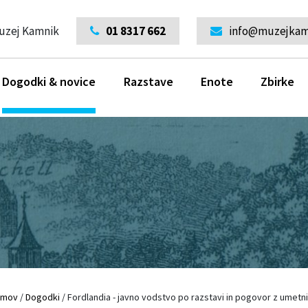
uzej Kamnik
01 8317 662
info@muzejkamn
Dogodki & novice
Razstave
Enote
Zbirke
omov
/
Dogodki
/
Fordlandia - javno vodstvo po razstavi in pogovor z umet