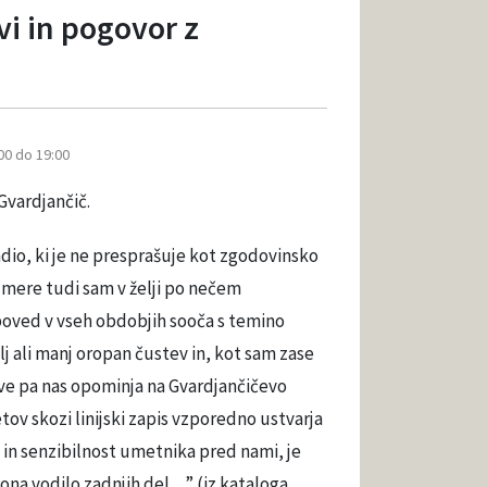
vi in pogovor z
00 do 19:00
Gvardjančič.
dio, ki je ne presprašuje kot zgodovinsko
 mere tudi sam v želji po nečem
poved v vseh obdobjih sooča s temino
lj ali manj oropan čustev in, kot sam zase
stave pa nas opominja na Gvardjančičevo
tov skozi linijski zapis vzporedno ustvarja
 in senzibilnost umetnika pred nami, je
na vodilo zadnjih del…” (iz kataloga