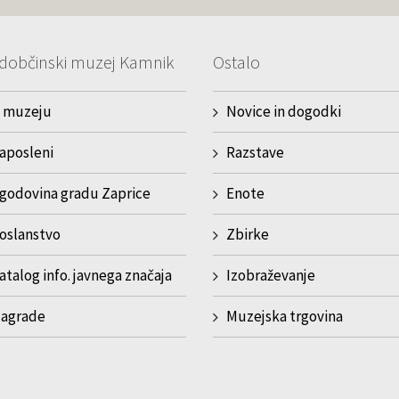
dobčinski muzej Kamnik
Ostalo
 muzeju
Novice in dogodki
aposleni
Razstave
godovina gradu Zaprice
Enote
oslanstvo
Zbirke
atalog info. javnega značaja
Izobraževanje
agrade
Muzejska trgovina