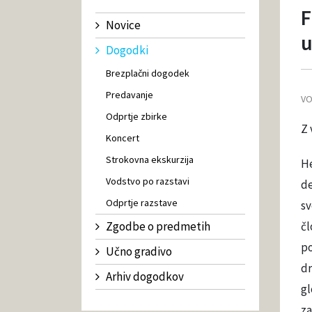
F
Novice
Dogodki
Brezplačni dogodek
Predavanje
VO
Odprtje zbirke
Z 
Koncert
Strokovna ekskurzija
He
Vodstvo po razstavi
de
Odprtje razstave
sv
Zgodbe o predmetih
čl
po
Učno gradivo
dr
Arhiv dogodkov
gl
za