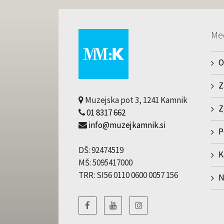
Me
O
Z
Muzejska pot 3, 1241 Kamnik
Z
01 8317 662
info@muzejkamnik.si
P
DŠ: 92474519
K
MŠ: 5095417000
TRR: SI56 0110 0600 0057 156
N