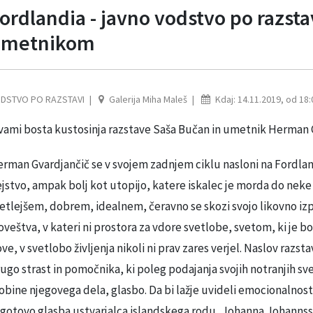
ordlandia - javno vodstvo po razsta
umetnikom
DSTVO PO RAZSTAVI
Galerija Miha Maleš
Kdaj: 14.11.2019, od 18:
vami bosta kustosinja razstave Saša Bučan in umetnik Herman 
rman Gvardjančič se v svojem zadnjem ciklu nasloni na Fordlan
jstvo, ampak bolj kot utopijo, katere iskalec je morda do neke
etlejšem, dobrem, idealnem, čeravno se skozi svojo likovno iz
oveštva, v kateri ni prostora za vdore svetlobe, svetom, ki je bo
ve, v svetlobo življenja nikoli ni prav zares verjel. Naslov raz
ugo strast in pomočnika, ki poleg podajanja svojih notranjih sve
obine njegovega dela, glasbo. Da bi lažje uvideli emocionalnost
gotovo glasba ustvarjalca islandskega rodu, Johanna Johannsso