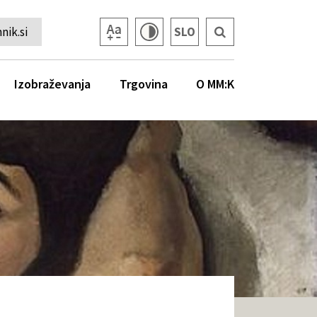
ik.si
SLO
Izobraževanja
Trgovina
O MM:K