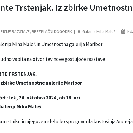
nte Trstenjak. Iz zbirke Umetnostne
PRTJE RAZSTAVE
,
BREZPLAČNI DOGODEK
Galerija Miha Maleš
Kda
lerija Miha Maleš in Umetnostna galerija Maribor
judno vabita na otvoritev nove gostujoče razstave
NTE TRSTENJAK.
 zbirke Umetnostne galerije Maribor
četrtek, 24. oktobra 2024, ob 18. uri
Galeriji Miha Maleš.
umetniku in njegovem delu bo spregovorila kustosinja Andreja