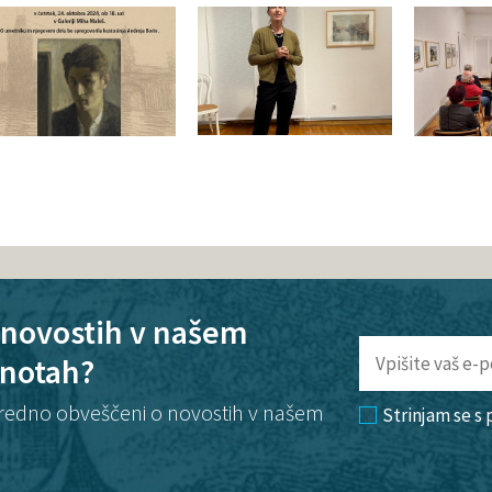
o novostih v našem
enotah?
te redno obveščeni o novostih v našem
Strinjam se s