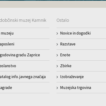
dobčinski muzej Kamnik
Ostalo
 muzeju
Novice in dogodki
aposleni
Razstave
godovina gradu Zaprice
Enote
oslanstvo
Zbirke
atalog info. javnega značaja
Izobraževanje
agrade
Muzejska trgovina