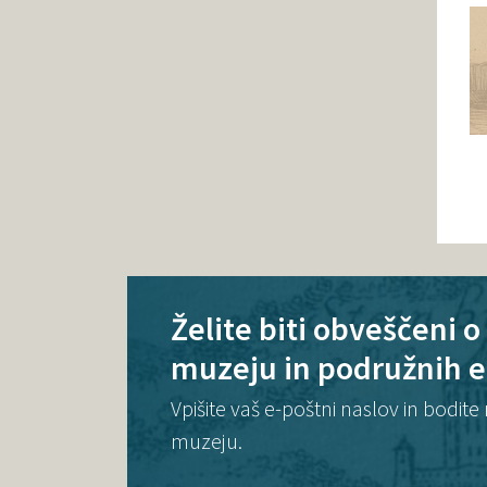
Želite biti obveščeni 
muzeju in podružnih 
Vpišite vaš e-poštni naslov in bodi
muzeju.