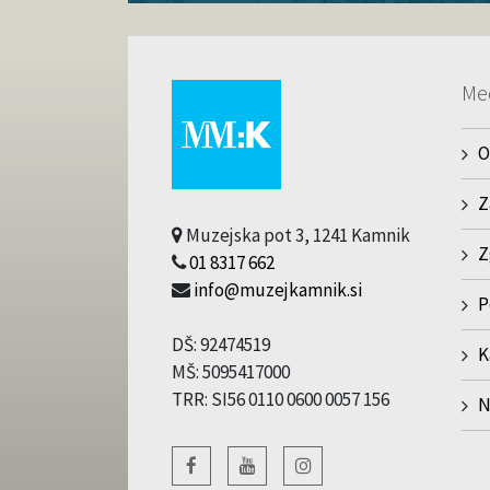
Me
O
Z
Muzejska pot 3, 1241 Kamnik
Z
01 8317 662
info@muzejkamnik.si
P
DŠ: 92474519
K
MŠ: 5095417000
TRR: SI56 0110 0600 0057 156
N