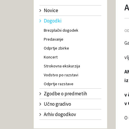
A
Novice
Dogodki
Brezplačni dogodek
OD
Predavanje
Ga
Odprtje zbirke
vl
Koncert
Strokovna ekskurzija
A
Vodstvo po razstavi
iz
Odprtje razstave
Zgodbe o predmetih
v 
v 
Učno gradivo
Arhiv dogodkov
O 