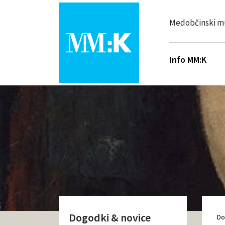
Medobčinski m
Info MM:K
Dogodki & novice
D