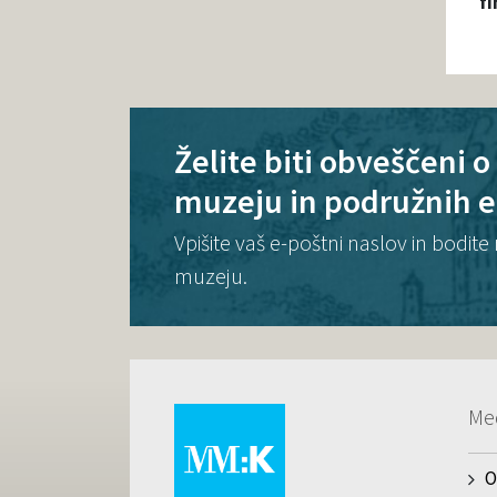
fi
Želite biti obveščeni 
muzeju in podružnih 
Vpišite vaš e-poštni naslov in bodi
muzeju.
Me
O