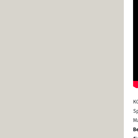
K
Sp
Ma
Be