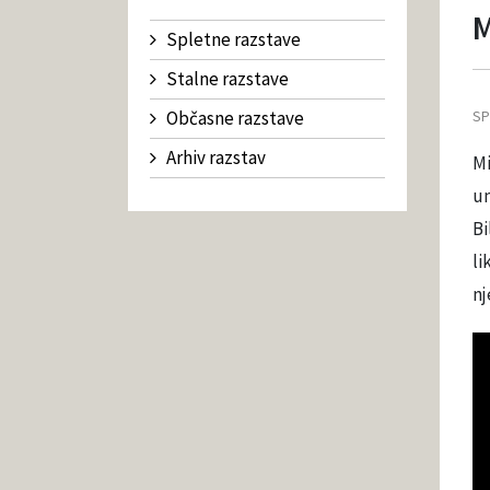
M
Spletne razstave
Stalne razstave
Občasne razstave
SP
Arhiv razstav
Mi
um
Bi
li
nj