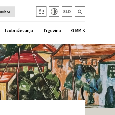
ik.si
SLO
Izobraževanja
Trgovina
O MM:K