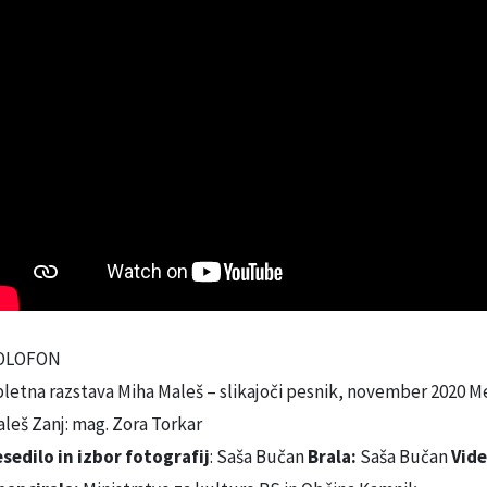
OLOFON
letna razstava Miha Maleš – slikajoči pesnik, november 2020 M
leš Zanj: mag. Zora Torkar
sedilo in izbor fotografij
: Saša Bučan
Brala:
Saša Bučan
Vide