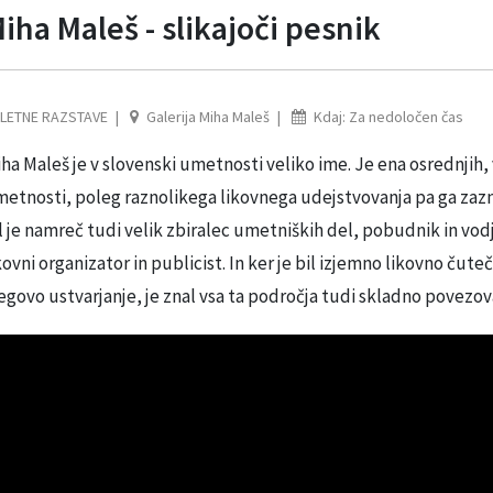
iha Maleš - slikajoči pesnik
LETNE RAZSTAVE
Galerija Miha Maleš
Kdaj: Za nedoločen čas
ha Maleš je v slovenski umetnosti veliko ime. Je ena osrednjih
etnosti, poleg raznolikega likovnega udejstvovanja pa ga zaz
l je namreč tudi velik zbiralec umetniških del, pobudnik in vo
kovni organizator in publicist. In ker je bil izjemno likovno čut
egovo ustvarjanje, je znal vsa ta področja tudi skladno povezova