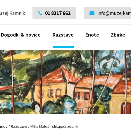
uzej Kamnik
01 8317 662
info@muzejkamn
Dogodki & novice
Razstave
Enote
Zbirke
omov
/
Razstave
/
Miha Maleš - slikajoči pesnik