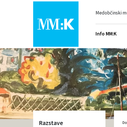
Medobčinski m
Info MM:K
Razstave
D