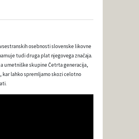
, vsestranskih osebnosti slovenske likovne
namuje tudi druga plat njegovega značaja.
dja umetniške skupine Četrta generacija,
eč, kar lahko spremljamo skozi celotno
ti.