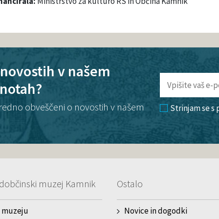
nancirala:
Ministrstvo za kulturo RS in Občina Kamnik
o novostih v našem
enotah?
te redno obveščeni o novostih v našem
Strinjam se s
dobčinski muzej Kamnik
Ostalo
 muzeju
Novice in dogodki