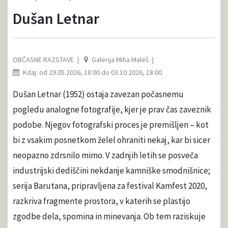
Dušan Letnar
OBČASNE RAZSTAVE
Galerija Miha Maleš
Kdaj: od 29.05.2026, 18:00 do 03.10.2026, 18:00
Dušan Letnar (1952) ostaja zavezan počasnemu
pogledu analogne fotografije, kjer je prav čas zaveznik
podobe. Njegov fotografski proces je premišljen – kot
bi z vsakim posnetkom želel ohraniti nekaj, kar bi sicer
neopazno zdrsnilo mimo. V zadnjih letih se posveča
industrijski dediščini nekdanje kamniške smodnišnice;
serija Barutana, pripravljena za festival Kamfest 2020,
razkriva fragmente prostora, v katerih se plastijo
zgodbe dela, spomina in minevanja. Ob tem raziskuje