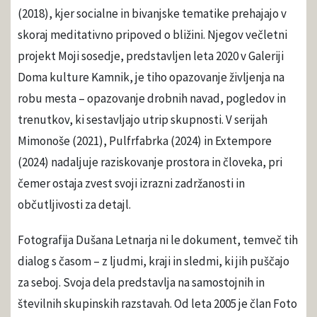
(2018), kjer socialne in bivanjske tematike prehajajo v
skoraj meditativno pripoved o bližini. Njegov večletni
projekt Moji sosedje, predstavljen leta 2020 v Galeriji
Doma kulture Kamnik, je tiho opazovanje življenja na
robu mesta – opazovanje drobnih navad, pogledov in
trenutkov, ki sestavljajo utrip skupnosti. V serijah
Mimonoše (2021), Pulfrfabrka (2024) in Extempore
(2024) nadaljuje raziskovanje prostora in človeka, pri
čemer ostaja zvest svoji izrazni zadržanosti in
občutljivosti za detajl.
Fotografija Dušana Letnarja ni le dokument, temveč tih
dialog s časom – z ljudmi, kraji in sledmi, ki jih puščajo
za seboj. Svoja dela predstavlja na samostojnih in
številnih skupinskih razstavah. Od leta 2005 je član Foto