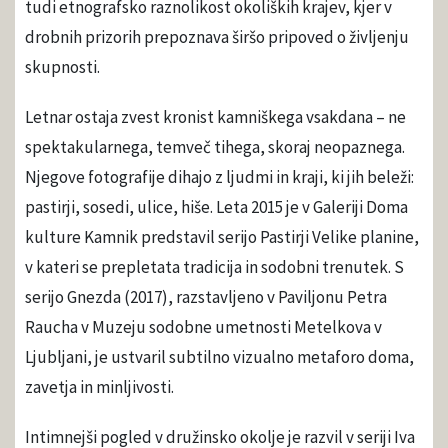
tudi etnografsko raznolikost okoliških krajev, kjer v
drobnih prizorih prepoznava širšo pripoved o življenju
skupnosti.
Letnar ostaja zvest kronist kamniškega vsakdana – ne
spektakularnega, temveč tihega, skoraj neopaznega.
Njegove fotografije dihajo z ljudmi in kraji, ki jih beleži:
pastirji, sosedi, ulice, hiše. Leta 2015 je v Galeriji Doma
kulture Kamnik predstavil serijo Pastirji Velike planine,
v kateri se prepletata tradicija in sodobni trenutek. S
serijo Gnezda (2017), razstavljeno v Paviljonu Petra
Raucha v Muzeju sodobne umetnosti Metelkova v
Ljubljani, je ustvaril subtilno vizualno metaforo doma,
zavetja in minljivosti.
Intimnejši pogled v družinsko okolje je razvil v seriji Iva