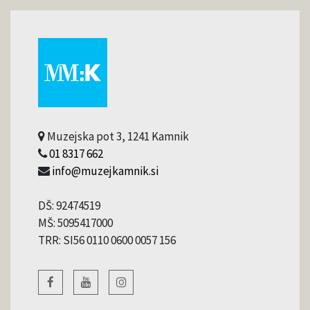
Muzejska pot 3, 1241 Kamnik
01 8317 662
info@muzejkamnik.si
DŠ: 92474519
MŠ: 5095417000
TRR: SI56 0110 0600 0057 156