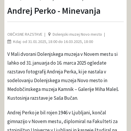
Andrej Perko - Minevanja
OBČASNE RAZSTAVE
Dolenjski muzej Novo mesto
Kdaj: od 31.01.2025, 18:00 do 16.03.2025, 18:00
V Mali dvorani Dolenjskega muzeja v Novem mestu si
lahko od 31. januarja do 16. marca 2025 ogledate
razstavo fotografij Andreja Perka, ki je nastala v
sodelovanju Dolenjskega muzeja Novo mesto in
Medobčinskega muzeja Kamnik – Galerije Miha Maleš.
Kustosinja razstave je Saša Bučan.
Andrej Perko je bil rojen 1946 v Ljubljani, končal
gimnazijo v Novem mestu, diplomiral na Fakulteti za
strojništvo Univerze v Ljubljani in kasneje študiral na