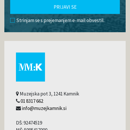
PRIJAVI SE
Strinjam se s prejemanjem e-mail obvestil.
Muzejska pot 3, 1241 Kamnik
01 8317 662
info@muzejkamnik.si
DŠ: 92474519
MŠ: 5095417000